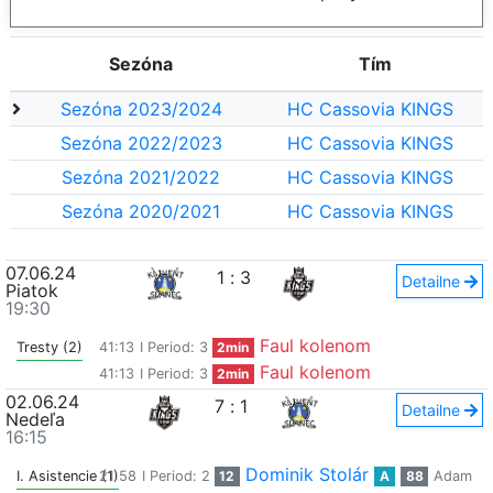
Sezóna
Tím
Sezóna 2023/2024
HC Cassovia KINGS
Sezóna 2022/2023
HC Cassovia KINGS
Sezóna 2021/2022
HC Cassovia KINGS
Sezóna 2020/2021
HC Cassovia KINGS
07.06.24
1
:
3
Detailne
Piatok
19:30
Faul kolenom
Tresty (2)
41:13
I Period: 3
2min
Faul kolenom
41:13
I Period: 3
2min
02.06.24
7
:
1
Detailne
Nedeľa
16:15
Dominik Stolár
I. Asistencie (1)
21:58
I Period: 2
12
A
88
Adam