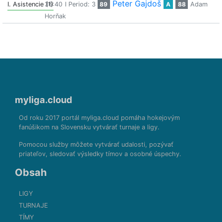
Peter Gajdoš
I. Asistencie (1)
36:40
I Period: 3
89
A
88
Adam
Horňak
myliga.cloud
Od roku 2017 portál myliga.cloud pomáha hokejovým
fanúšikom na Slovensku vytvárať turnaje a ligy.
Pomocou služby môžete vytvárať udalosti, pozývať
priateľov, sledovať výsledky tímov a osobné úspechy.
Obsah
LIGY
TURNAJE
TÍMY