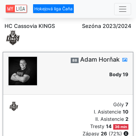
Hokejová liga Čaňa
HC Cassovia KINGS
Sezóna 2023/2024
Adam Horňak
88
Body 19
Góly
7
I. Asistencie
10
II. Asistencie
2
Tresty
14
36 min
Zápasy
26
(72%)