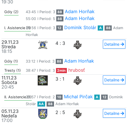
19:30
Adam Horňak
Góly (2)
43:45
I Period: 3
88
Adam Horňak
55:00
I Period: 5
88
Dominik Stolár
I. Asistencie (1)
39:56
I Period: 3
12
A
88
Adam
Horňak
29.11.23
4
:
3
Detailne
Streda
18:15
Adam Horňak
Góly (1)
33:12
I Period: 3
88
hrubosť
Tresty (1)
38:47
I Period: 3
2min
11.11.23
3
:
1
Detailne
Sobota
20:45
Michal Pirčak
II. Asistencie (1)
28:57
I Period: 2
10
A
12
Dominik
Stolár
AA
88
Adam Horňak
05.11.23
2
:
5
Detailne
Nedeľa
17:00