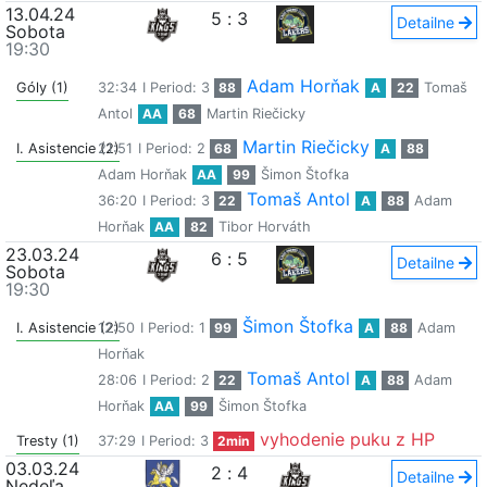
13.04.24
5
:
3
Detailne
Sobota
19:30
Adam Horňak
Góly (1)
32:34
I Period: 3
88
A
22
Tomaš
Antol
AA
68
Martin Riečicky
Martin Riečicky
I. Asistencie (2)
21:51
I Period: 2
68
A
88
Adam Horňak
AA
99
Šimon Štofka
Tomaš Antol
36:20
I Period: 3
22
A
88
Adam
Horňak
AA
82
Tibor Horváth
23.03.24
6
:
5
Detailne
Sobota
19:30
Šimon Štofka
I. Asistencie (2)
12:50
I Period: 1
99
A
88
Adam
Horňak
Tomaš Antol
28:06
I Period: 2
22
A
88
Adam
Horňak
AA
99
Šimon Štofka
vyhodenie puku z HP
Tresty (1)
37:29
I Period: 3
2min
03.03.24
2
:
4
Detailne
Nedeľa