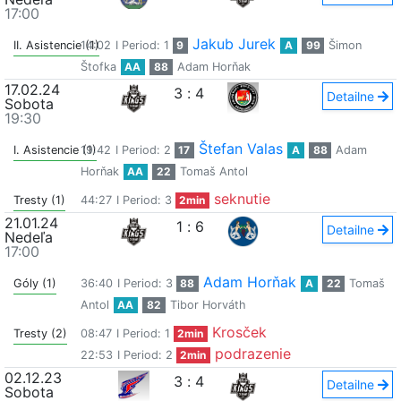
17:00
Jakub Jurek
II. Asistencie (1)
14:02
I Period: 1
9
A
99
Šimon
Štofka
AA
88
Adam Horňak
17.02.24
3
:
4
Detailne
Sobota
19:30
Štefan Valas
I. Asistencie (1)
19:42
I Period: 2
17
A
88
Adam
Horňak
AA
22
Tomaš Antol
seknutie
Tresty (1)
44:27
I Period: 3
2min
21.01.24
1
:
6
Detailne
Nedeľa
17:00
Adam Horňak
Góly (1)
36:40
I Period: 3
88
A
22
Tomaš
Antol
AA
82
Tibor Horváth
Krosček
Tresty (2)
08:47
I Period: 1
2min
podrazenie
22:53
I Period: 2
2min
02.12.23
3
:
4
Detailne
Sobota