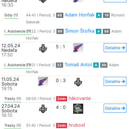
Nedeľa
16:30
Adam Horňak
Góly (1)
44:41
I Period: 3
88
A
19
Richard
Sekerak
Šimon Štofka
I. Asistencie (1)
37:22
I Period: 3
99
A
88
Adam
Horňak
12.05.24
5
:
1
Detailne
Nedeľa
17:30
Tomaš Antol
I. Asistencie (1)
27:01
I Period: 2
22
A
88
Adam
Horňak
11.05.24
0
:
3
Detailne
Sobota
19:15
hákovanie
Tresty (1)
08:05
I Period: 1
2min
27.04.24
4
:
0
Detailne
Sobota
18:15
hrubosť
Tresty (1)
31:40
I Period: 3
2min