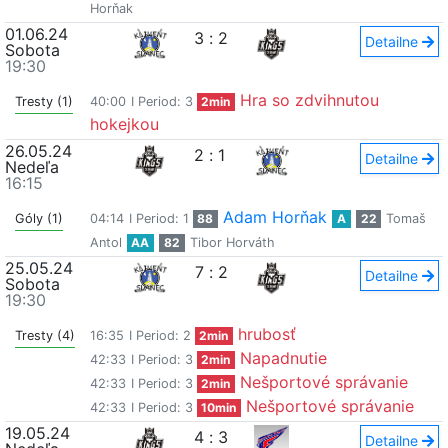
Horňak
01.06.24
3
:
2
Detailne
Sobota
19:30
Hra so zdvihnutou
Tresty (1)
40:00
I Period: 3
2min
hokejkou
26.05.24
2
:
1
Detailne
Nedeľa
16:15
Adam Horňak
Góly (1)
04:14
I Period: 1
88
A
22
Tomaš
Antol
AA
82
Tibor Horváth
25.05.24
7
:
2
Detailne
Sobota
19:30
hrubosť
Tresty (4)
16:35
I Period: 2
2min
Napadnutie
42:33
I Period: 3
2min
Nešportové správanie
42:33
I Period: 3
2min
Nešportové správanie
42:33
I Period: 3
10min
19.05.24
4
:
3
Detailne