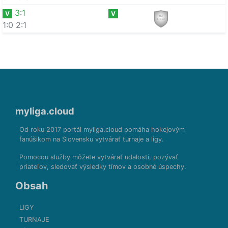
3
:
1
V
V
1:0
2:1
myliga.cloud
Od roku 2017 portál myliga.cloud pomáha hokejovým
fanúšikom na Slovensku vytvárať turnaje a ligy.
Pomocou služby môžete vytvárať udalosti, pozývať
priateľov, sledovať výsledky tímov a osobné úspechy.
Obsah
LIGY
TURNAJE