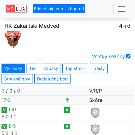
Friendship cup Uzhgorod
HK Zakartskі Medvedi
4-rd
Všetky sezóny
Výsledky
Tím
Zápasy
Top strelci
Tresty
Strelené góly
Dodatočný bod
3
/
0
/
0
V/R/P
17
:
6
Skóre
6
:
0
V
V
5:0
1:0
8
:
5
V
V
5:2
3:3