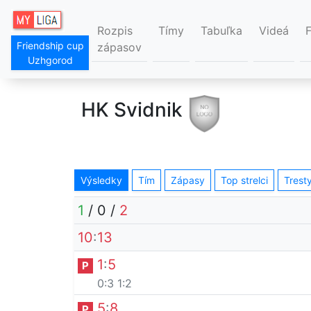
Rozpis
Tímy
Tabuľka
Videá
Friendship cup
zápasov
Uzhgorod
HK Svidnik
Výsledky
Tím
Zápasy
Top strelci
Trest
1
/
0
/
2
10
:
13
1
:
5
P
0:3
1:2
5
:
8
P