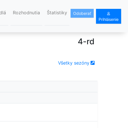
dlá
Rozhodnutia
Štatistiky
Odoberať
Prihlásenie
4-rd
Všetky sezóny