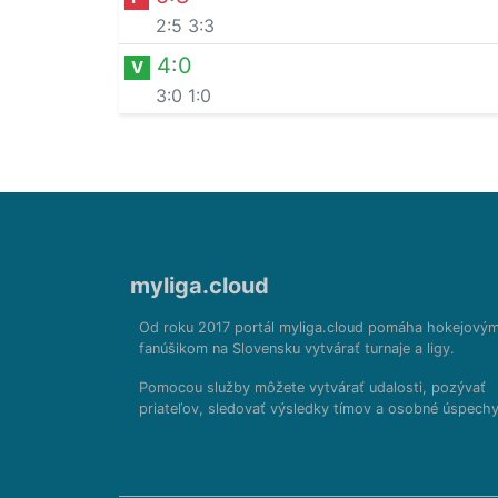
2:5
3:3
4
:
0
V
3:0
1:0
myliga.cloud
Od roku 2017 portál myliga.cloud pomáha hokejový
fanúšikom na Slovensku vytvárať turnaje a ligy.
Pomocou služby môžete vytvárať udalosti, pozývať
priateľov, sledovať výsledky tímov a osobné úspechy