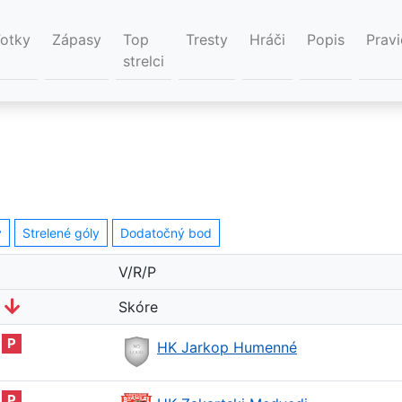
Fotky
Zápasy
Top
Tresty
Hráči
Popis
Pravi
strelci
y
Strelené góly
Dodatočný bod
V/R/P
Skóre
P
HK Jarkop Humenné
P