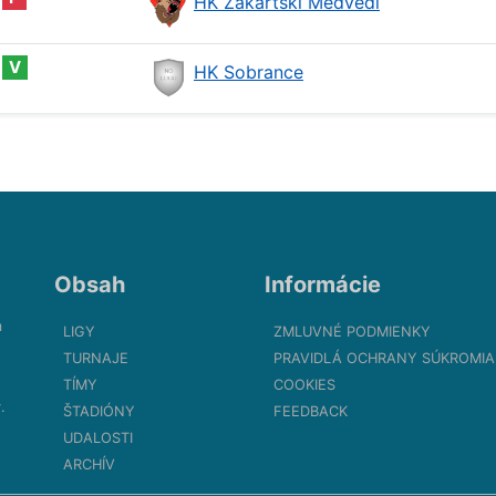
HK Zakartskі Medvedi
V
HK Sobrance
Obsah
Informácie
m
LIGY
ZMLUVNÉ PODMIENKY
TURNAJE
PRAVIDLÁ OCHRANY SÚKROMIA
TÍMY
COOKIES
.
ŠTADIÓNY
FEEDBACK
UDALOSTI
ARCHÍV