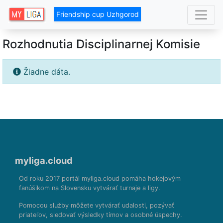
Friendship cup Uzhgorod
Rozhodnutia Disciplinarnej Komisie
Žiadne dáta.
myliga.cloud
Od roku 2017 portál myliga.cloud pomáha hokejovým
fanúšikom na Slovensku vytvárať turnaje a ligy.
Pomocou služby môžete vytvárať udalosti, pozývať
priateľov, sledovať výsledky tímov a osobné úspechy.