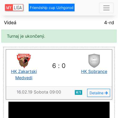
Friendship cup Uzhgorod
Videá
4-rd
Turnaj je ukončený.
6
:
0
HK Zakartskі
HK Sobrance
Medvedi
16.02.19
Sobota
09:00
K:1
Detailne