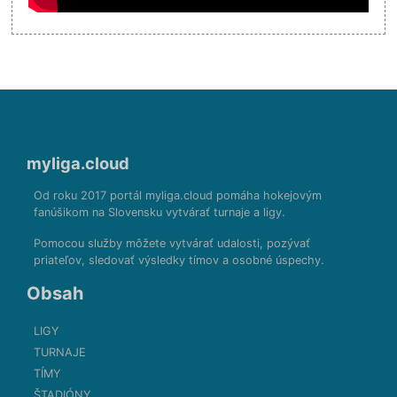
myliga.cloud
Od roku 2017 portál myliga.cloud pomáha hokejovým
fanúšikom na Slovensku vytvárať turnaje a ligy.
Pomocou služby môžete vytvárať udalosti, pozývať
priateľov, sledovať výsledky tímov a osobné úspechy.
Obsah
LIGY
TURNAJE
TÍMY
ŠTADIÓNY