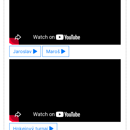
Jaroslav
Maroš
Hokejový turnaj