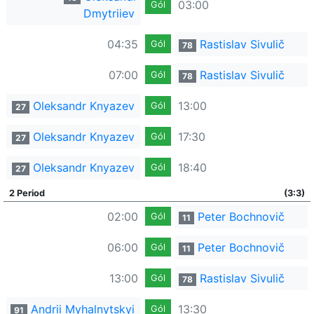
03:00
Gól
Dmytriiev
04:35
Rastislav Sivulič
Gól
78
07:00
Rastislav Sivulič
Gól
78
Oleksandr Knyazev
13:00
Gól
27
Oleksandr Knyazev
17:30
Gól
27
Oleksandr Knyazev
18:40
Gól
27
2 Period
(3:3)
02:00
Peter Bochnovič
Gól
11
06:00
Peter Bochnovič
Gól
11
13:00
Rastislav Sivulič
Gól
78
Andrii Myhalnytskyi
13:30
Gól
91