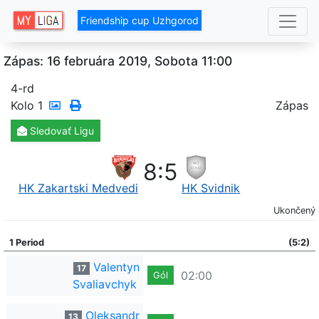
Friendship cup Uzhgorod
Zápas: 16 februára 2019, Sobota 11:00
4-rd
Kolo
1
Zápas
Sledovať
Ligu
8
:
5
HK Zakartskі Medvedi
HK Svidnik
Ukončený
1 Period
(5:2)
Valentyn
17
02:00
Gól
Svaliavchyk
Oleksandr
13