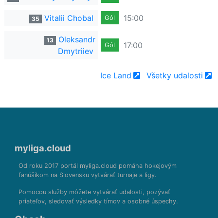
Vitalii Chobal
15:00
Gól
35
Oleksandr
13
17:00
Gól
Dmytriiev
Ice Land
Všetky udalosti
myliga.cloud
Od roku 2017 portál myliga.cloud pomáha hokejovým
fanúšikom na Slovensku vytvárať turnaje a ligy.
Pomocou služby môžete vytvárať udalosti, pozývať
priateľov, sledovať výsledky tímov a osobné úspechy.