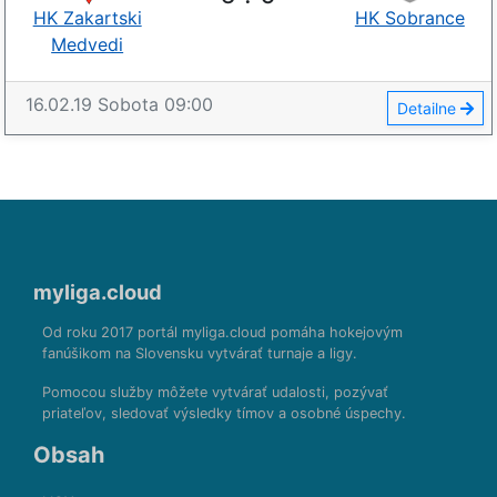
HK Zakartskі
HK Sobrance
Medvedi
16.02.19
Sobota
09:00
Detailne
myliga.cloud
Od roku 2017 portál myliga.cloud pomáha hokejovým
fanúšikom na Slovensku vytvárať turnaje a ligy.
Pomocou služby môžete vytvárať udalosti, pozývať
priateľov, sledovať výsledky tímov a osobné úspechy.
Obsah