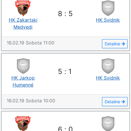
8
:
5
HK Zakartskі
HK Svidnik
Medvedi
16.02.19
Sobota
11:00
Detailne
5
:
1
HK Jarkop
HK Svidnik
Humenné
16.02.19
Sobota
10:00
Detailne
6
:
0