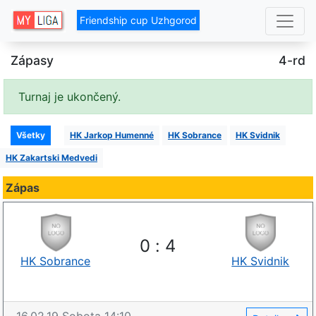
Friendship cup Uzhgorod
Zápasy
4-rd
Turnaj je ukončený.
Všetky
HK Jarkop Humenné
HK Sobrance
HK Svidnik
HK Zakartskі Medvedi
Zápas
0
:
4
HK Sobrance
HK Svidnik