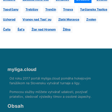
Topoľčany
Trebišov
Trenčín
Trnava
Turčianske Teplice
Uzhorod
Vranov nad Topl`ou
Zlaté Moravce
Zvolen
Čaňa
Šal'a
Žiar nad Hronom
Žilina
myliga.cloud
Od roku 2017 portál myliga.cloud pomáha hokejovým
fanúšikom na Slovensku vytvárať turnaje a ligy.
Pomocou služby môžete vytvárať udalosti, pozývať
priateľov, sledovať výsledky tímov a osobné úspechy.
Obsah