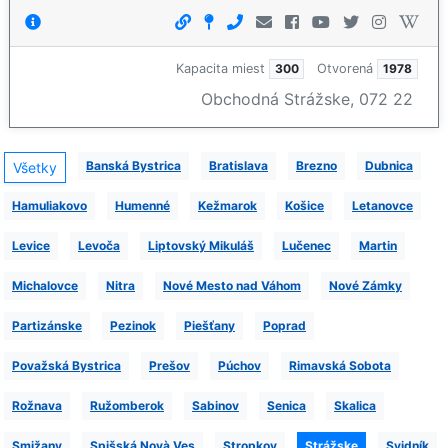
Kapacita miest
300
Otvorená
1978
Obchodná Strážske, 072 22
Banská Bystrica
Bratislava
Brezno
Dubnica
Všetky
Hamuliakovo
Humenné
Kežmarok
Košice
Letanovce
Levice
Levoča
Liptovský Mikuláš
Lučenec
Martin
Michalovce
Nitra
Nové Mesto nad Váhom
Nové Zámky
Partizánske
Pezinok
Piešťany
Poprad
Považská Bystrica
Prešov
Púchov
Rimavská Sobota
Rožnava
Ružomberok
Sabinov
Senica
Skalica
Smižany
Spišská Novà Ves
Stropkov
Strážske
Svidník