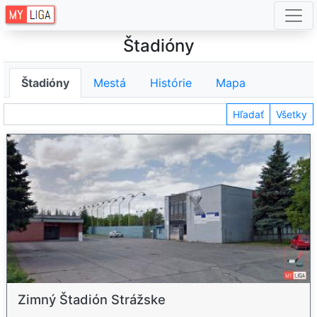
Štadióny
Štadióny
Mestá
Histórie
Mapa
Hľadať
Všetky
Zimný Štadión Strážske