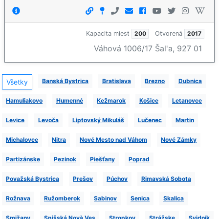
Kapacita miest
200
Otvorená
2017
Váhová 1006/17 Šal'a, 927 01
Banská Bystrica
Bratislava
Brezno
Dubnica
Všetky
Hamuliakovo
Humenné
Kežmarok
Košice
Letanovce
Levice
Levoča
Liptovský Mikuláš
Lučenec
Martin
Michalovce
Nitra
Nové Mesto nad Váhom
Nové Zámky
Partizánske
Pezinok
Piešťany
Poprad
Považská Bystrica
Prešov
Púchov
Rimavská Sobota
Rožnava
Ružomberok
Sabinov
Senica
Skalica
Smižany
Spišská Novà Ves
Stropkov
Strážske
Svidník