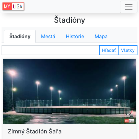
Štadióny
Štadióny
Mestá
Histórie
Mapa
Hľadať
Všetky
Zimný Štadión Šal'a