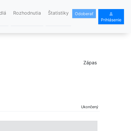
dlá
Rozhodnutia
Štatistiky
Odoberať
Prihlásenie
Zápas
Ukončený