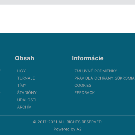
Obsah
Informácie
m
LIGY
ZMLUVNÉ PODMIENKY
TURNAJE
PRAVIDLÁ OCHRANY SÚKROMIA
TÍMY
COOKIES
.
ŠTADIÓNY
FEEDBACK
UDALOSTI
ARCHÍV
© 2017-2021 ALL RIGHTS RESERVED.
Powered by
A2