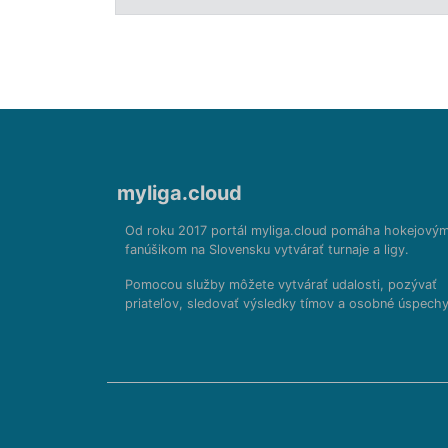
myliga.cloud
Od roku 2017 portál myliga.cloud pomáha hokejový
fanúšikom na Slovensku vytvárať turnaje a ligy.
Pomocou služby môžete vytvárať udalosti, pozývať
priateľov, sledovať výsledky tímov a osobné úspechy