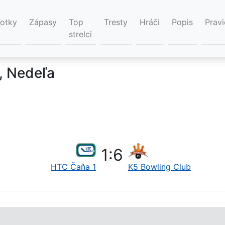
Fotky
Zápasy
Top
Tresty
Hráči
Popis
Pravi
strelci
, Nedeľa
1
:
6
HTC Čaňa 1
K5 Bowling Club