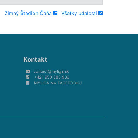
Zimný Štadión Čaňa
Všetky udalosti
Kontakt
contact@myliga.sk
+421 950 880 936
MYLIGA NA FACEBOOKU