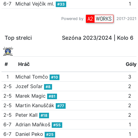
6-7
Michal Vejčík ml.
1
#33
Powered by
2017-2021
Top strelci
Sezóna 2023/2024
| Kolo 6
#
Hráč
Góly
1
Michal Tomčo
3
#10
2-5
Jozef Soľar
2
#8
2-5
Marek Magic
2
#81
2-5
Martin Kanuščák
2
#77
2-5
Peter Kall
2
#18
6-7
Adrian Maňkoš
1
#55
6-7
Daniel Peko
1
#25