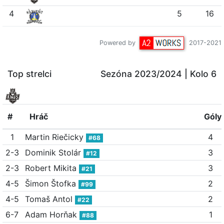
4
5
16
Powered by
2017-2021
Top strelci
Sezóna 2023/2024
| Kolo 6
#
Hráč
Góly
1
Martin Riečicky
4
#68
2-3
Dominik Stolár
3
#12
2-3
Robert Mikita
3
#21
4-5
Šimon Štofka
2
#99
4-5
Tomaš Antol
2
#22
6-7
Adam Horňak
1
#88