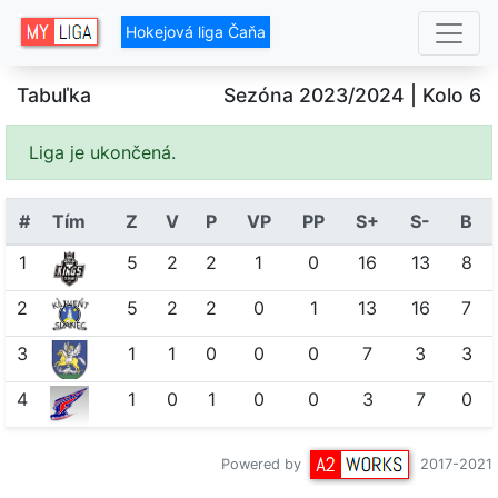
Hokejová liga Čaňa
Tabuľka
Sezóna 2023/2024
| Kolo 6
Liga je ukončená.
#
Tím
Z
V
P
VP
PP
S+
S-
B
1
5
2
2
1
0
16
13
8
2
5
2
2
0
1
13
16
7
3
1
1
0
0
0
7
3
3
4
1
0
1
0
0
3
7
0
Powered by
2017-2021