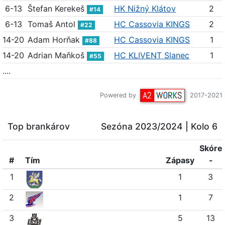
6-13
Štefan Kerekeš
HK Nižný Klátov
2
#14
6-13
Tomaš Antol
HC Cassovia KINGS
2
#22
14-20
Adam Horňak
HC Cassovia KINGS
1
#88
14-20
Adrian Maňkoš
HC KLIVENT Slanec
1
#55
....
Powered by
2017-2021
Top brankárov
Sezóna 2023/2024
| Kolo 6
Skóre
#
Tím
Z
ápasy
-
1
1
3
2
1
7
3
5
13