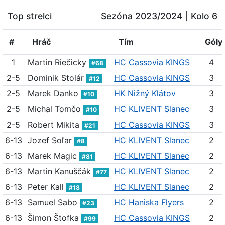
Top strelci
Sezóna 2023/2024
| Kolo 6
#
Hráč
Tím
Góly
1
Martin Riečicky
HC Cassovia KINGS
4
#68
2-5
Dominik Stolár
HC Cassovia KINGS
3
#12
2-5
Marek Danko
HK Nižný Klátov
3
#10
2-5
Michal Tomčo
HC KLIVENT Slanec
3
#10
2-5
Robert Mikita
HC Cassovia KINGS
3
#21
6-13
Jozef Soľar
HC KLIVENT Slanec
2
#8
6-13
Marek Magic
HC KLIVENT Slanec
2
#81
6-13
Martin Kanuščák
HC KLIVENT Slanec
2
#77
6-13
Peter Kall
HC KLIVENT Slanec
2
#18
6-13
Samuel Sabo
HC Haniska Flyers
2
#23
6-13
Šimon Štofka
HC Cassovia KINGS
2
#99