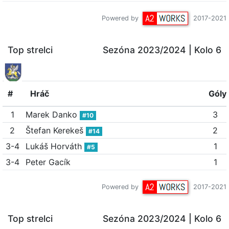
Powered by
2017-2021
Top strelci
Sezóna 2023/2024
| Kolo 6
#
Hráč
Góly
1
Marek Danko
3
#10
2
Štefan Kerekeš
2
#14
3-4
Lukáš Horváth
1
#5
3-4
Peter Gacík
1
Powered by
2017-2021
Top strelci
Sezóna 2023/2024
| Kolo 6