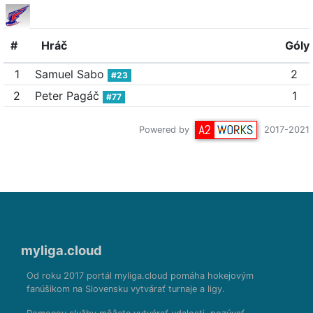
#
Hráč
Góly
1
Samuel Sabo
2
#23
2
Peter Pagáč
1
#77
Powered by
2017-2021
myliga.cloud
Od roku 2017 portál myliga.cloud pomáha hokejovým
fanúšikom na Slovensku vytvárať turnaje a ligy.