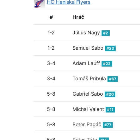
HC Haniska Flyers
#
Hráč
1-2
Július Nagy
#2
1-2
Samuel Sabo
#23
3-4
Adam Lauff
#22
3-4
Tomáš Pribula
#67
5-8
Gabriel Sabo
#20
5-8
Michal Valent
#11
5-8
Peter Pagáč
#77
5-8
Peter Tóth