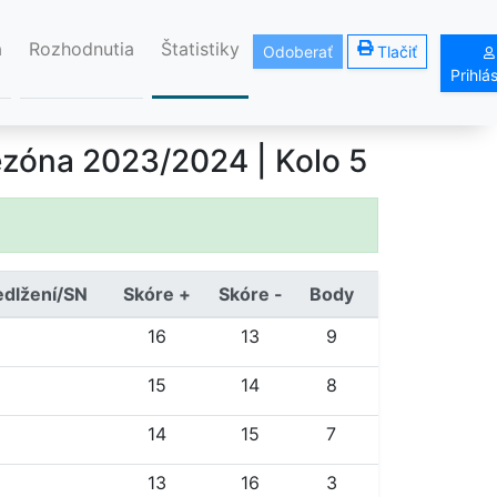
á
Rozhodnutia
Štatistiky
Odoberať
Tlačiť
Prihlá
zóna 2023/2024
| Kolo 5
edlžení/SN
Skóre +
Skóre -
Body
16
13
9
15
14
8
14
15
7
13
16
3