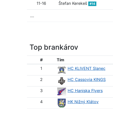
11-16
Štefan Kerekeš
#14
....
Top brankárov
#
Tím
1
HC KLIVENT Slanec
2
HC Cassovia KINGS
3
HC Haniska Flyers
4
HK Nižný Klátov