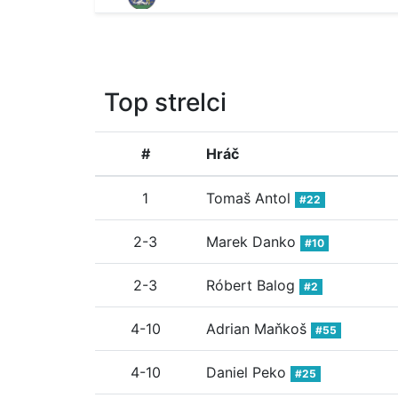
Top strelci
#
Hráč
1
Tomaš Antol
#22
2-3
Marek Danko
#10
2-3
Róbert Balog
#2
4-10
Adrian Maňkoš
#55
4-10
Daniel Peko
#25