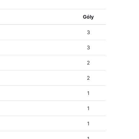
Góly
3
3
2
2
1
1
1
1