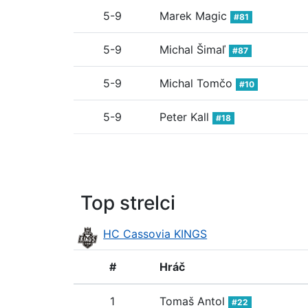
5-9
Marek Magic
#81
5-9
Michal Šimaľ
#87
5-9
Michal Tomčo
#10
5-9
Peter Kall
#18
Top strelci
HC Cassovia KINGS
#
Hráč
1
Tomaš Antol
#22