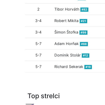
2
Tibor Horváth
#82
3-4
Robert Mikita
#21
3-4
Šimon Štofka
#99
5-7
Adam Horňak
#88
5-7
Dominik Stolár
#12
5-7
Richard Sekerak
#19
Top strelci