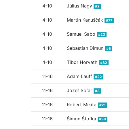
4-10
Július Nagy
#2
4-10
Martin Kanuščák
#77
4-10
Samuel Sabo
#23
4-10
Sebastian Dimun
#6
4-10
Tibor Horváth
#82
11-16
Adam Lauff
#22
11-16
Jozef Soľar
#8
11-16
Robert Mikita
#21
11-16
Šimon Štofka
#99