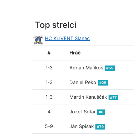
Top strelci
HC KLIVENT Slanec
#
Hráč
1-3
Adrian Maňkoš
#55
1-3
Daniel Peko
#25
1-3
Martin Kanuščák
#77
4
Jozef Soľar
#8
5-9
Ján Špišak
#79