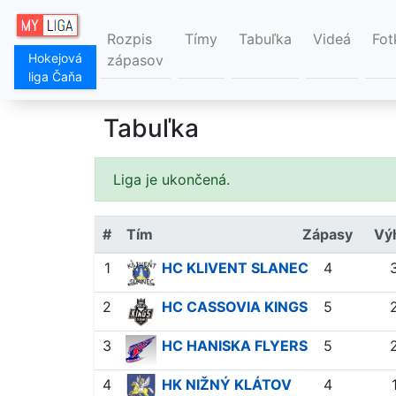
Rozpis
Tímy
Tabuľka
Videá
Fot
Hokejová
zápasov
liga Čaňa
Tabuľka
Liga je ukončená.
#
Tím
Zápasy
Vý
1
HC KLIVENT SLANEC
4
2
HC CASSOVIA KINGS
5
3
HC HANISKA FLYERS
5
4
HK NIŽNÝ KLÁTOV
4