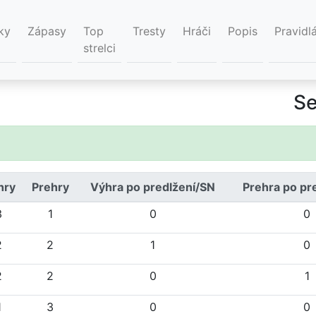
ky
Zápasy
Top
Tresty
Hráči
Popis
Pravidl
strelci
Se
hry
Prehry
Výhra po predlžení/SN
Prehra po pr
3
1
0
0
2
2
1
0
2
2
0
1
1
3
0
0