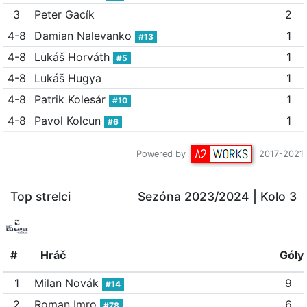
3
Peter Gacík
2
4-8
Damian Nalevanko
1
#13
4-8
Lukáš Horváth
1
#5
4-8
Lukáš Hugya
1
4-8
Patrik Kolesár
1
#10
4-8
Pavol Kolcun
1
#6
Powered by
2017-2021
Top strelci
Sezóna 2023/2024
| Kolo 3
#
Hráč
Góly
1
Milan Novák
9
#14
2
Roman Imro
6
#78