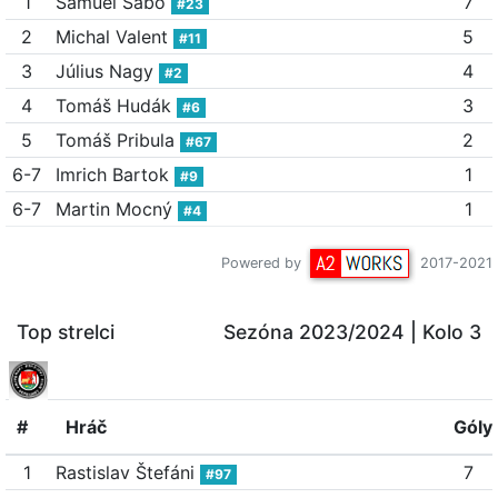
1
Samuel Sabo
7
#23
2
Michal Valent
5
#11
3
Július Nagy
4
#2
4
Tomáš Hudák
3
#6
5
Tomáš Pribula
2
#67
6-7
Imrich Bartok
1
#9
6-7
Martin Mocný
1
#4
Powered by
2017-2021
Top strelci
Sezóna 2023/2024
| Kolo 3
#
Hráč
Góly
1
Rastislav Štefáni
7
#97