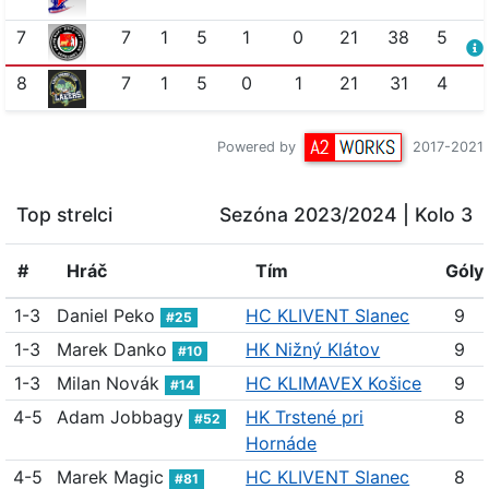
7
7
1
5
1
0
21
38
5
8
7
1
5
0
1
21
31
4
Powered by
2017-2021
Top strelci
Sezóna 2023/2024
| Kolo 3
#
Hráč
Tím
Góly
1-3
Daniel Peko
HC KLIVENT Slanec
9
#25
1-3
Marek Danko
HK Nižný Klátov
9
#10
1-3
Milan Novák
HC KLIMAVEX Košice
9
#14
4-5
Adam Jobbagy
HK Trstené pri
8
#52
Hornáde
4-5
Marek Magic
HC KLIVENT Slanec
8
#81