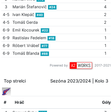
3
Marián Štefanovič
4
#24
4-5
Ivan Klepáč
2
#40
4-5
Tomáš Gerda
2
6-9
Emil Kocourek
1
#22
6-9
Rastislav Fedelem
1
#18
6-9
Róbert Vrábeľ
1
#77
6-9
Tomáš Bľanda
1
#88
Powered by
2017-2021
Top strelci
Sezóna 2023/2024
| Kolo 3
#
Hráč
Góly