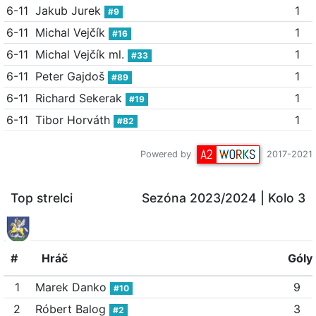
6-11
Jakub Jurek
1
#9
6-11
Michal Vejčík
1
#16
6-11
Michal Vejčík ml.
1
#33
6-11
Peter Gajdoš
1
#89
6-11
Richard Sekerak
1
#19
6-11
Tibor Horváth
1
#82
Powered by
2017-2021
Top strelci
Sezóna 2023/2024
| Kolo 3
#
Hráč
Góly
1
Marek Danko
9
#10
2
Róbert Balog
3
#2