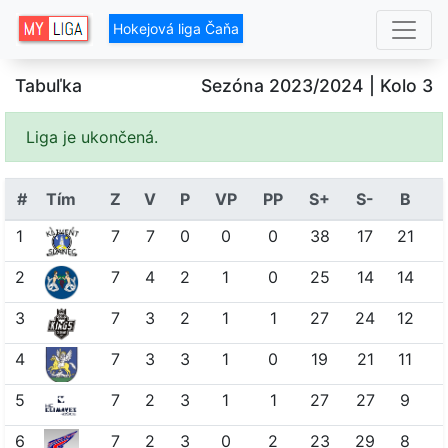
Hokejová liga Čaňa
Tabuľka
Sezóna 2023/2024
| Kolo 3
Liga je ukončená.
#
Tím
Z
V
P
VP
PP
S+
S-
B
1
7
7
0
0
0
38
17
21
2
7
4
2
1
0
25
14
14
3
7
3
2
1
1
27
24
12
4
7
3
3
1
0
19
21
11
5
7
2
3
1
1
27
27
9
6
7
2
3
0
2
23
29
8