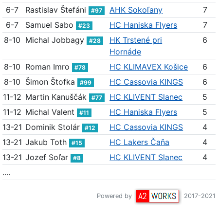
6-7
Rastislav Štefáni
AHK Sokoľany
7
#97
6-7
Samuel Sabo
HC Haniska Flyers
7
#23
8-10
Michal Jobbagy
HK Trstené pri
6
#28
Hornáde
8-10
Roman Imro
HC KLIMAVEX Košice
6
#78
8-10
Šimon Štofka
HC Cassovia KINGS
6
#99
11-12
Martin Kanuščák
HC KLIVENT Slanec
5
#77
11-12
Michal Valent
HC Haniska Flyers
5
#11
13-21
Dominik Stolár
HC Cassovia KINGS
4
#12
13-21
Jakub Toth
HC Lakers Čaňa
4
#15
13-21
Jozef Soľar
HC KLIVENT Slanec
4
#8
....
Powered by
2017-2021