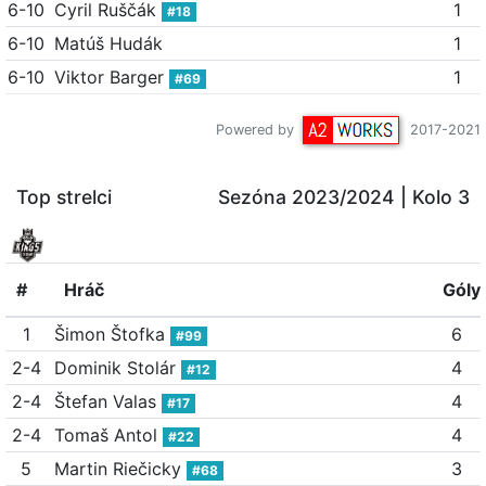
6-10
Cyril Ruščák
1
#18
6-10
Matúš Hudák
1
6-10
Viktor Barger
1
#69
Powered by
2017-2021
Top strelci
Sezóna 2023/2024
| Kolo 3
#
Hráč
Góly
1
Šimon Štofka
6
#99
2-4
Dominik Stolár
4
#12
2-4
Štefan Valas
4
#17
2-4
Tomaš Antol
4
#22
5
Martin Riečicky
3
#68