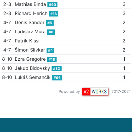
2-3
Mathias Binda
3
#90
2-3
Richard Herich
3
#16
4-7
Denis Šandor
2
#5
4-7
Ladislav Mura
2
#6
4-7
Patrik Kissi
2
4-7
Šimon Slivkar
2
#4
8-10
Ezra Gregoire
1
#18
8-10
Jakub Bidovský
1
#33
8-10
Lukáš Semančík
1
#96
Powered by
2017-2021