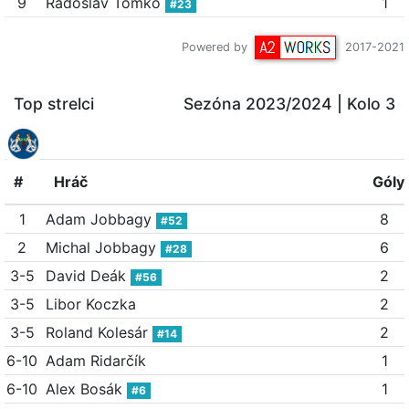
9
Radoslav Tomko
1
#23
Powered by
2017-2021
Top strelci
Sezóna 2023/2024
| Kolo 3
#
Hráč
Góly
1
Adam Jobbagy
8
#52
2
Michal Jobbagy
6
#28
3-5
David Deák
2
#56
3-5
Libor Koczka
2
3-5
Roland Kolesár
2
#14
6-10
Adam Ridarčík
1
6-10
Alex Bosák
1
#6