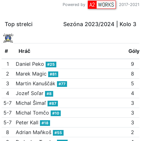
Powered by
2017-2021
Top strelci
Sezóna 2023/2024
| Kolo 3
#
Hráč
Góly
1
Daniel Peko
9
#25
2
Marek Magic
8
#81
3
Martin Kanuščák
5
#77
4
Jozef Soľar
4
#8
5-7
Michal Šimaľ
3
#87
5-7
Michal Tomčo
3
#10
5-7
Peter Kall
3
#18
8
Adrian Maňkoš
2
#55