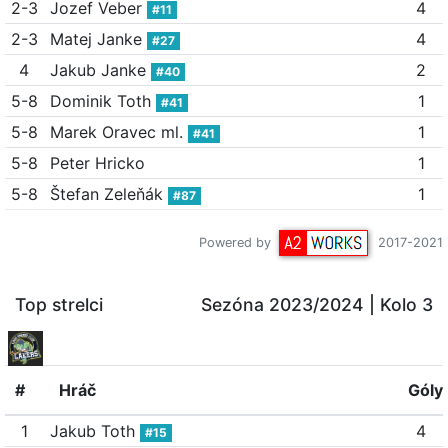
2-3
Jozef Veber
4
#11
2-3
Matej Janke
4
#27
4
Jakub Janke
2
#40
5-8
Dominik Toth
1
#41
5-8
Marek Oravec ml.
1
#41
5-8
Peter Hricko
1
5-8
Štefan Zeleňák
1
#87
Powered by
2017-2021
Top strelci
Sezóna 2023/2024
| Kolo 3
#
Hráč
Góly
1
Jakub Toth
4
#15