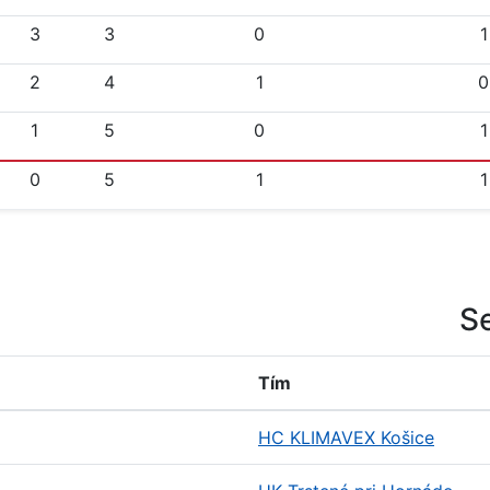
3
3
0
1
2
4
1
0
1
5
0
1
0
5
1
1
S
Tím
HC KLIMAVEX Košice