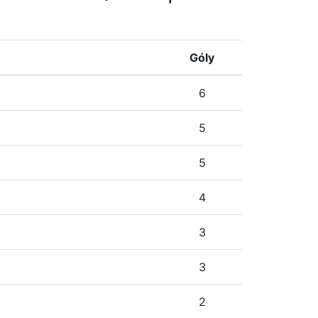
Góly
6
5
5
4
3
3
2