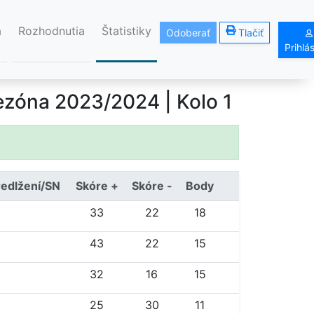
á
Rozhodnutia
Štatistiky
Odoberať
Tlačiť
Prihlá
ezóna 2023/2024
| Kolo 1
redlžení/SN
Skóre +
Skóre -
Body
33
22
18
43
22
15
32
16
15
25
30
11