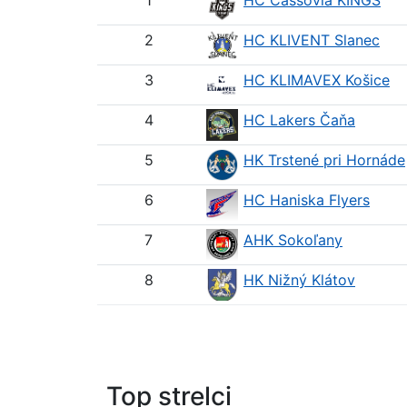
1
HC Cassovia KINGS
2
HC KLIVENT Slanec
3
HC KLIMAVEX Košice
4
HC Lakers Čaňa
5
HK Trstené pri Hornáde
6
HC Haniska Flyers
7
AHK Sokoľany
8
HK Nižný Klátov
Top strelci