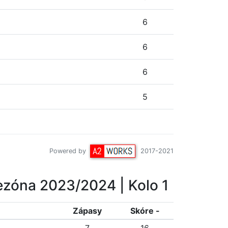
6
6
6
5
Powered by
2017-2021
ezóna 2023/2024
| Kolo 1
Z
ápasy
Skóre -