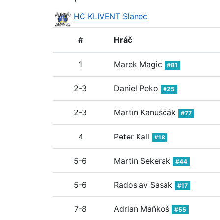
HC KLIVENT Slanec
#
Hráč
1
Marek Magic
#81
2-3
Daniel Peko
#25
2-3
Martin Kanuščák
#77
4
Peter Kall
#18
5-6
Martin Sekerak
#44
5-6
Radoslav Sasak
#17
7-8
Adrian Maňkoš
#55