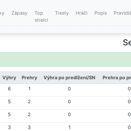
ky
Zápasy
Top
Tresty
Hráči
Popis
Pravidl
strelci
S
Výhry
Prehry
Výhra po predlžení/SN
Prehra po p
6
1
0
0
5
2
0
0
5
2
0
0
3
3
1
0