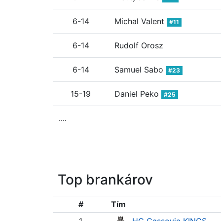
6-14
Michal Valent
#11
6-14
Rudolf Orosz
6-14
Samuel Sabo
#23
15-19
Daniel Peko
#25
....
Top brankárov
#
Tím