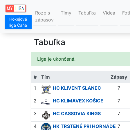
Rozpis
Tímy
Tabuľka
Videá
Fot
Hokejová
zápasov
liga Čaňa
Tabuľka
Liga je ukončená.
#
Tím
Zápasy
1
HC KLIVENT SLANEC
7
2
HC KLIMAVEX KOŠICE
7
3
HC CASSOVIA KINGS
7
4
HK TRSTENÉ PRI HORNÁDE
7