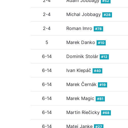
2-4
Adam Jobbagy
#52
2-4
Michal Jobbagy
#28
2-4
Roman Imro
#78
5
Marek Danko
#10
6-14
Dominik Stolár
#12
6-14
Ivan Klepáč
#40
6-14
Marek Černák
#19
6-14
Marek Magic
#81
6-14
Martin Riečicky
#68
6-14
Matej Janke
#27