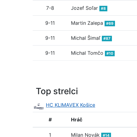
7-8
Jozef Soľar
#8
9-11
Martin Zalepa
#69
9-11
Michal Šimaľ
#87
9-11
Michal Tomčo
#10
Top strelci
HC KLIMAVEX Košice
#
Hráč
1
Milan Novák
#14