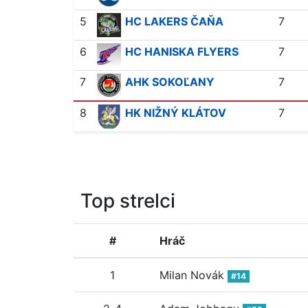
5
HC LAKERS ČAŇA
7
6
HC HANISKA FLYERS
7
7
AHK SOKOĽANY
7
8
HK NIŽNÝ KLÁTOV
7
Top strelci
#
Hráč
1
Milan Novák
#14