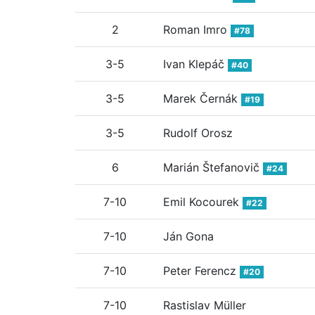
2
Roman Imro
#78
3-5
Ivan Klepáč
#40
3-5
Marek Černák
#19
3-5
Rudolf Orosz
6
Marián Štefanovič
#24
7-10
Emil Kocourek
#22
7-10
Ján Gona
7-10
Peter Ferencz
#20
7-10
Rastislav Müller