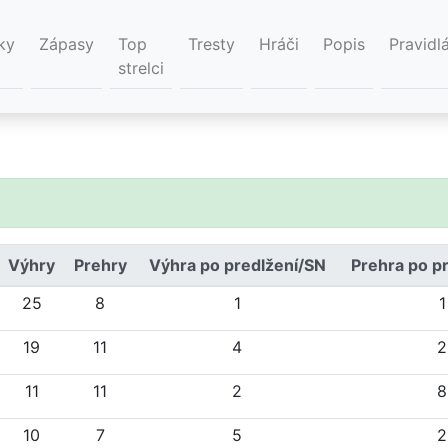
ky
Zápasy
Top
Tresty
Hráči
Popis
Pravidl
strelci
Výhry
Prehry
Výhra po predlžení/SN
Prehra po p
25
8
1
1
19
11
4
2
11
11
2
8
10
7
5
2