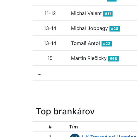
11-12
Michal Valent
#11
13-14
Michal Jobbagy
#28
13-14
Tomaš Antol
#22
15
Martin Riečicky
#68
....
Top brankárov
#
Tím