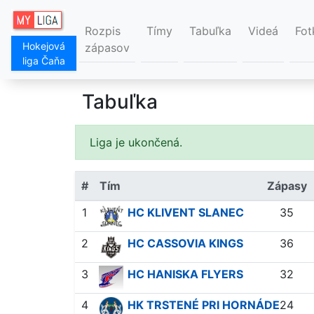
Rozpis
Tímy
Tabuľka
Videá
Fot
Hokejová
zápasov
liga Čaňa
Tabuľka
Liga je ukončená.
#
Tím
Zápasy
1
HC KLIVENT SLANEC
35
2
HC CASSOVIA KINGS
36
3
HC HANISKA FLYERS
32
4
HK TRSTENÉ PRI HORNÁDE
24