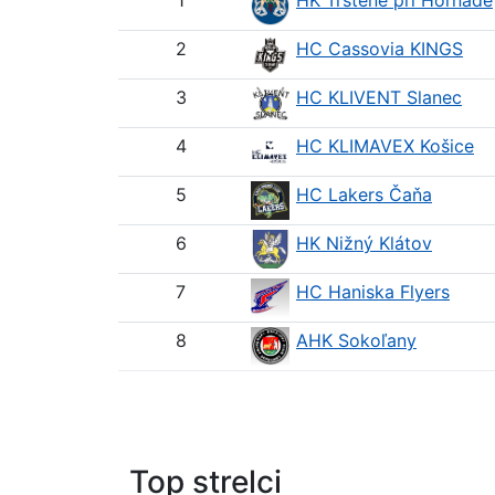
1
HK Trstené pri Hornáde
2
HC Cassovia KINGS
3
HC KLIVENT Slanec
4
HC KLIMAVEX Košice
5
HC Lakers Čaňa
6
HK Nižný Klátov
7
HC Haniska Flyers
8
AHK Sokoľany
Top strelci