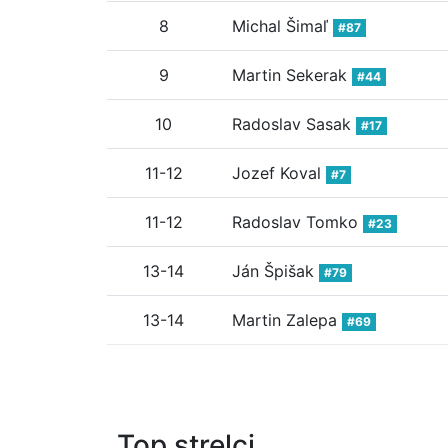
8
Michal Šimaľ
#87
9
Martin Sekerak
#44
10
Radoslav Sasak
#17
11-12
Jozef Koval
#7
11-12
Radoslav Tomko
#23
13-14
Ján Špišak
#79
13-14
Martin Zalepa
#69
Top strelci