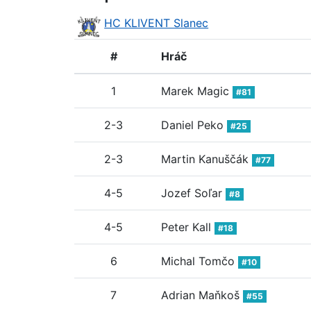
HC KLIVENT Slanec
#
Hráč
1
Marek Magic
#81
2-3
Daniel Peko
#25
2-3
Martin Kanuščák
#77
4-5
Jozef Soľar
#8
4-5
Peter Kall
#18
6
Michal Tomčo
#10
7
Adrian Maňkoš
#55