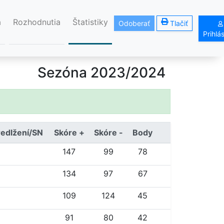
á
Rozhodnutia
Štatistiky
Odoberať
Tlačiť
Prihlá
Sezóna 2023/2024
redlžení/SN
Skóre +
Skóre -
Body
147
99
78
134
97
67
109
124
45
91
80
42