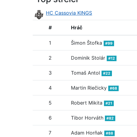
HC Cassovia KINGS
#
Hráč
1
Šimon Štofka
#99
2
Dominik Stolár
#12
3
Tomaš Antol
#22
4
Martin Riečicky
#68
5
Robert Mikita
#21
6
Tibor Horváth
#82
7
Adam Horňak
#88