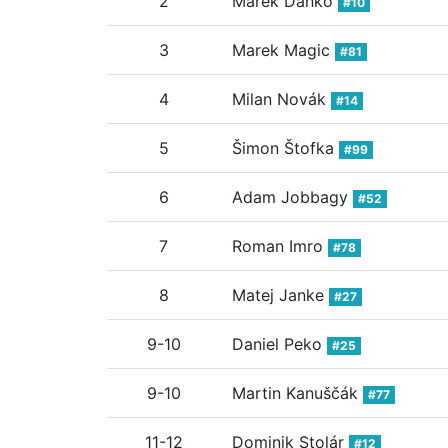
2
Marek Danko
#10
3
Marek Magic
#81
4
Milan Novák
#14
5
Šimon Štofka
#99
6
Adam Jobbagy
#52
7
Roman Imro
#78
8
Matej Janke
#27
9-10
Daniel Peko
#25
9-10
Martin Kanuščák
#77
11-12
Dominik Stolár
#12