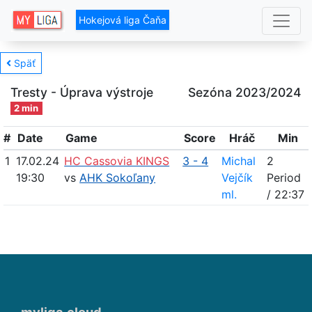
Hokejová liga Čaňa
Späť
Tresty - Úprava výstroje
Sezóna 2023/2024
2 min
#
Date
Game
Score
Hráč
Min
1
17.02.24
HC Cassovia KINGS
3 - 4
Michal
2
19:30
vs
AHK Sokoľany
Vejčík
Period
ml.
/ 22:37