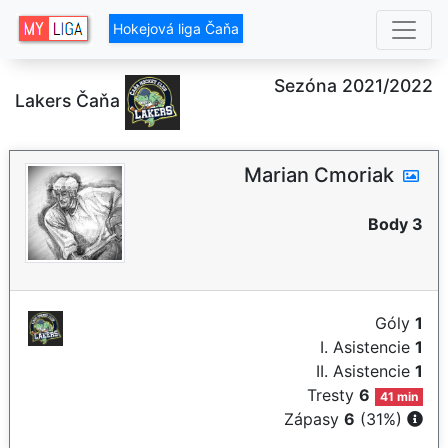
Hokejová liga Čaňa
Sezóna 2021/2022
Lakers Čaňa
Marian Cmoriak
Body 3
Góly
1
I. Asistencie
1
II. Asistencie
1
Tresty
6
41 min
Zápasy
6
(31%)