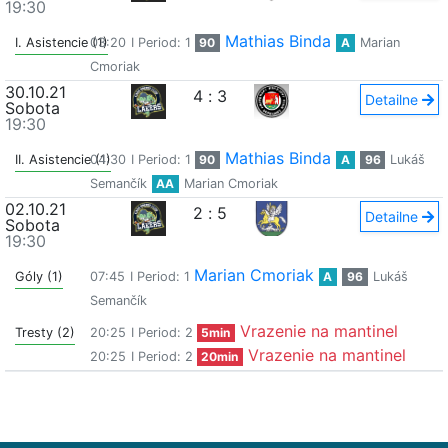
19:30
Mathias Binda
I. Asistencie (1)
03:20
I Period: 1
90
A
Marian
Cmoriak
30.10.21
4
:
3
Detailne
Sobota
19:30
Mathias Binda
II. Asistencie (1)
04:30
I Period: 1
90
A
96
Lukáš
Semančík
AA
Marian Cmoriak
02.10.21
2
:
5
Detailne
Sobota
19:30
Marian Cmoriak
Góly (1)
07:45
I Period: 1
A
96
Lukáš
Semančík
Vrazenie na mantinel
Tresty (2)
20:25
I Period: 2
5min
Vrazenie na mantinel
20:25
I Period: 2
20min