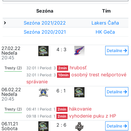
Sezóna
Tím
Sezóna 2021/2022
Lakers Čaňa
Sezóna 2020/2021
HK Geča
27.02.22
4
:
3
Detailne
Nedeľa
20:45
hrubosť
Tresty (2)
32:01
I Period: 3
2min
osobný trest nešportové
32:01
I Period: 3
10min
správanie
06.02.22
6
:
1
Detailne
Nedeľa
20:45
hákovanie
Tresty (2)
06:41
I Period: 1
2min
vyhodenie puku z HP
09:18
I Period: 1
2min
06.11.21
2
:
6
Detailne
Sobota