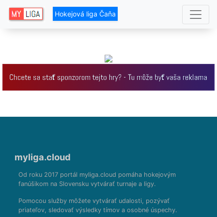
Hokejová liga Čaňa
myliga.cloud
Od roku 2017 portál myliga.cloud pomáha hokejovým
fanúšikom na Slovensku vytvárať turnaje a ligy.
Pomocou služby môžete vytvárať udalosti, pozývať
priateľov, sledovať výsledky tímov a osobné úspechy.