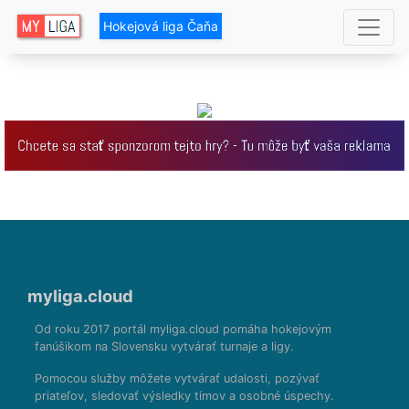
Hokejová liga Čaňa
myliga.cloud
Od roku 2017 portál myliga.cloud pomáha hokejovým
fanúšikom na Slovensku vytvárať turnaje a ligy.
Pomocou služby môžete vytvárať udalosti, pozývať
priateľov, sledovať výsledky tímov a osobné úspechy.