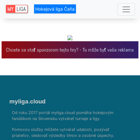
Hokejová liga Čaňa
myliga.cloud
Od roku 2017 portál myliga.cloud pomáha hokejovým
fanúšikom na Slovensku vytvárať turnaje a ligy.
Pomocou služby môžete vytvárať udalosti, pozývať
priateľov, sledovať výsledky tímov a osobné úspechy.