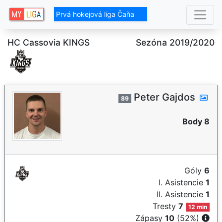
Prvá hokejová liga Čaňa
HC Cassovia KINGS
Sezóna 2019/2020
Peter Gajdos
89
Body 8
Góly
6
I. Asistencie
1
II. Asistencie
1
Tresty
7
12 min
Zápasy
10
(52%)