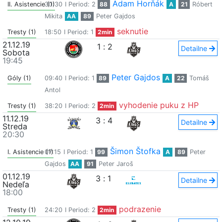
Adam Horňák
II. Asistencie (1)
30:30
I Period: 2
88
A
21
Róbert
Mikita
AA
89
Peter Gajdos
seknutie
Tresty (1)
18:50
I Period: 1
2min
21.12.19
1
:
2
Detailne
Sobota
19:45
Peter Gajdos
Góly (1)
09:40
I Period: 1
89
A
22
Tomáš
Antol
vyhodenie puku z HP
Tresty (1)
38:20
I Period: 2
2min
11.12.19
3
:
4
Detailne
Streda
20:30
Šimon Štofka
I. Asistencie (1)
07:15
I Period: 1
99
A
89
Peter
Gajdos
AA
91
Peter Jaroš
01.12.19
3
:
1
Detailne
Nedeľa
18:00
podrazenie
Tresty (1)
24:20
I Period: 2
2min