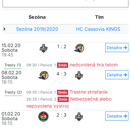
Sezóna
Tím
Sezóna 2019/2020
HC Cassovia KINGS
15.02.20
1
:
2
Detailne
Sobota
19:45
nedovolená hra telom
Tresty (1)
08:30
I Period: 1
2min
08.02.20
4
:
3
Detailne
Sobota
18:15
Trestne strieľanie
Tresty (2)
09:35
I Period: 1
0min
Nebezpečná alebo
26:35
I Period: 2
2min
nepovolena výstroj
01.02.20
2
:
3
Detailne
Sobota
18:15