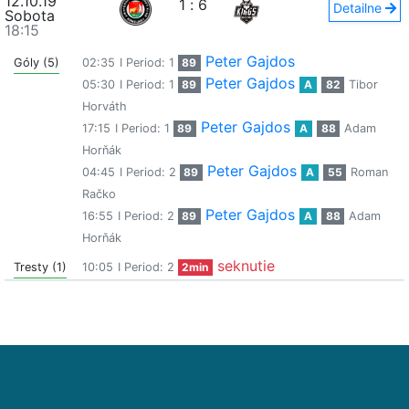
12.10.19
1
:
6
Detailne
Sobota
18:15
Peter Gajdos
Góly (5)
02:35
I Period: 1
89
Peter Gajdos
05:30
I Period: 1
89
A
82
Tibor
Horváth
Peter Gajdos
17:15
I Period: 1
89
A
88
Adam
Horňák
Peter Gajdos
04:45
I Period: 2
89
A
55
Roman
Račko
Peter Gajdos
16:55
I Period: 2
89
A
88
Adam
Horňák
seknutie
Tresty (1)
10:05
I Period: 2
2min