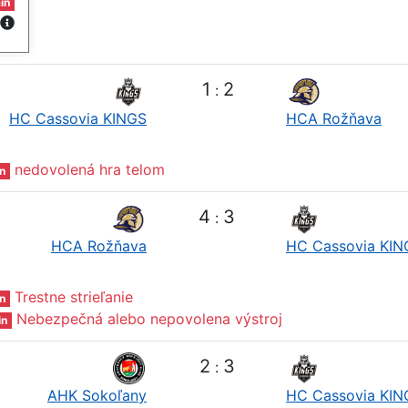
in
1
2
:
HC Cassovia KINGS
HCA Rožňava
nedovolená hra telom
n
4
3
:
HCA Rožňava
HC Cassovia KIN
Trestne strieľanie
n
Nebezpečná alebo nepovolena výstroj
in
2
3
:
AHK Sokoľany
HC Cassovia KIN