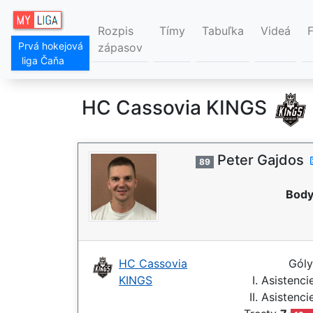
Rozpis
Tímy
Tabuľka
Videá
Prvá hokejová
zápasov
liga Čaňa
HC Cassovia KINGS
Peter Gajdos
89
Body
HC Cassovia
Gól
KINGS
I. Asistenc
II. Asistenc