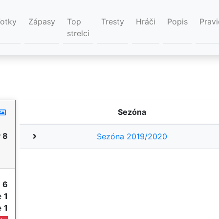
Fotky
Zápasy
Top
Tresty
Hráči
Popis
Pravi
strelci
Sezóna
 8
Sezóna 2019/2020
y
6
ie
1
ie
1