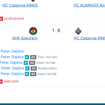
HC Cassovia KINGS
HC KLIMAVEX Ko
podrazenie
in
1
6
:
AHK Sokoľany
HC Cassovia KIN
Peter Gajdos
Peter Gajdos
A
82
Tibor Horváth
Peter Gajdos
A
88
Adam Horňák
Peter Gajdos
A
55
Roman Račko
Peter Gajdos
A
88
Adam Horňák
seknutie
n