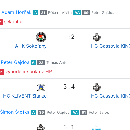
Adam Horňák
A
21
Róbert Mikita
AA
89
Peter Gajdos
seknutie
n
1
2
:
AHK Sokoľany
HC Cassovia KIN
Peter Gajdos
A
22
Tomáš Antol
vyhodenie puku z HP
in
3
4
:
HC KLIVENT Slanec
HC Cassovia KIN
Šimon Štofka
A
89
Peter Gajdos
AA
91
Peter Jaroš
3
1
: