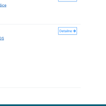
šice
Detailne
GS