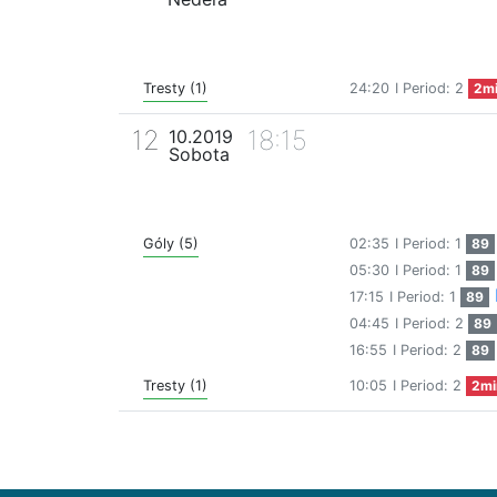
Tresty (1)
24:20
I Period: 2
2m
12
18:15
10.2019
Sobota
Góly (5)
02:35
I Period: 1
89
05:30
I Period: 1
89
17:15
I Period: 1
89
04:45
I Period: 2
89
16:55
I Period: 2
89
Tresty (1)
10:05
I Period: 2
2mi