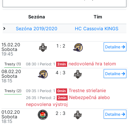
Sezóna
Tím
Sezóna 2019/2020
HC Cassovia KINGS
15.02.20
1
:
2
Detailne
Sobota
19:45
nedovolená hra telom
Tresty (1)
08:30
I Period: 1
2min
08.02.20
4
:
3
Detailne
Sobota
18:15
Trestne strieľanie
Tresty (2)
09:35
I Period: 1
0min
Nebezpečná alebo
26:35
I Period: 2
2min
nepovolena výstroj
01.02.20
2
:
3
Detailne
Sobota
18:15