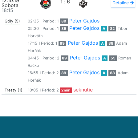
12.10.19
1
:
6
Detailne
Sobota
18:15
Peter Gajdos
Góly (5)
02:35
I Period: 1
89
Peter Gajdos
05:30
I Period: 1
89
A
82
Tibor
Horváth
Peter Gajdos
17:15
I Period: 1
89
A
88
Adam
Horňák
Peter Gajdos
04:45
I Period: 2
89
A
55
Roman
Račko
Peter Gajdos
16:55
I Period: 2
89
A
88
Adam
Horňák
seknutie
Tresty (1)
10:05
I Period: 2
2min