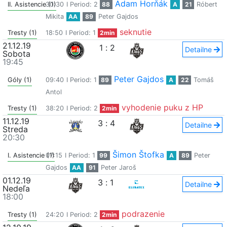
Adam Horňák
II. Asistencie (1)
30:30
I Period: 2
88
A
21
Róbert
Mikita
AA
89
Peter Gajdos
seknutie
Tresty (1)
18:50
I Period: 1
2min
21.12.19
1
:
2
Detailne
Sobota
19:45
Peter Gajdos
Góly (1)
09:40
I Period: 1
89
A
22
Tomáš
Antol
vyhodenie puku z HP
Tresty (1)
38:20
I Period: 2
2min
11.12.19
3
:
4
Detailne
Streda
20:30
Šimon Štofka
I. Asistencie (1)
07:15
I Period: 1
99
A
89
Peter
Gajdos
AA
91
Peter Jaroš
01.12.19
3
:
1
Detailne
Nedeľa
18:00
podrazenie
Tresty (1)
24:20
I Period: 2
2min