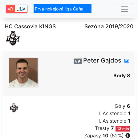
Prvá hokejová liga Čaňa
HC Cassovia KINGS
Sezóna 2019/2020
Peter Gajdos
89
Body 8
Góly
6
I. Asistencie
1
II. Asistencie
1
Tresty
7
12 min
Zápasy
10
(52%)