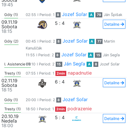
Sobota
19:45
Jozef Soľar
Góly (1)
02:55
I Period: 1
8
A
79
Ján Špišak
09.11.19
5
:
4
Detailne
Sobota
18:15
Jozef Soľar
Góly (2)
00:45
I Period: 2
8
A
77
Martin
Kanuščák
Jozef Soľar
11:55
I Period: 2
8
A
15
Ján Segľa
Ján Segľa
I. Asistencie (1)
04:10
I Period: 2
15
A
8
Jozef Soľar
napadnutie
Tresty (1)
07:55
I Period: 1
2min
02.11.19
6
:
4
Detailne
Sobota
18:15
Jozef Soľar
Góly (1)
20:00
I Period: 2
8
podrazenie
Tresty (1)
18:50
I Period: 1
2min
20.10.19
5
:
4
Detailne
Nedeľa
18:00