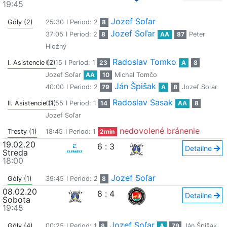
19:45
Jozef Soľar
Góly (2)
25:30
I Period: 2
8
Jozef Soľar
37:05
I Period: 2
8
AA
87
Peter
Hložný
Radoslav Tomko
I. Asistencie (2)
07:15
I Period: 1
23
A
8
Jozef Soľar
AA
10
Michal Tomčo
Ján Špišak
40:00
I Period: 2
79
A
8
Jozef Soľar
Radoslav Sasak
II. Asistencie (1)
07:55
I Period: 1
14
AA
8
Jozef Soľar
nedovolené bránenie
Tresty (1)
18:45
I Period: 1
2min
19.02.20
6
:
3
Detailne
Streda
18:00
Jozef Soľar
Góly (1)
39:45
I Period: 2
8
08.02.20
8
:
4
Detailne
Sobota
19:45
Jozef Soľar
Góly (4)
00:25
I Period: 1
8
A
79
Ján Špišak