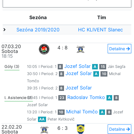
Sezóna
Tím
Sezóna 2019/2020
HC KLIVENT Slanec
07.03.20
4
:
8
Detailne
Sobota
18:15
Jozef Soľar
Góly (3)
10:05
I Period: 1
8
A
15
Ján Segľa
Jozef Soľar
30:50
I Period: 2
8
A
10
Michal
Tomčo
Jozef Soľar
39:35
I Period: 2
8
Radoslav Tomko
I. Asistencie (2)
06:45
I Period: 1
23
A
8
Jozef Soľar
Michal Tomčo
13:20
I Period: 1
10
A
8
Jozef
Soľar
AA
Peter Kvitkovič
22.02.20
6
:
3
Detailne
Sobota