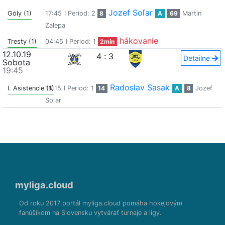
Jozef Soľar
Góly (1)
17:45
I Period: 2
8
A
69
Martin
Zalepa
hákovanie
Tresty (1)
04:45
I Period: 1
2min
12.10.19
4
:
3
Detailne
Sobota
19:45
Radoslav Sasak
I. Asistencie (1)
18:15
I Period: 1
14
A
8
Jozef
Soľar
myliga.cloud
Od roku 2017 portál myliga.cloud pomáha hokejovým
fanúšikom na Slovensku vytvárať turnaje a ligy.