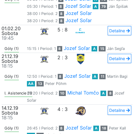
Jozef Soľar
05:30
I Period: 1
8
A
79
Ján Špišak
Jozef Soľar
38:00
I Period: 2
8
Jozef Soľar
38:20
I Period: 2
8
01.02.20
5
:
8
Detailne
Sobota
19:45
Jozef Soľar
Góly (1)
15:15
I Period: 1
8
A
15
Ján Segľa
21.12.19
2
:
3
Detailne
Sobota
18:15
Jozef Soľar
Góly (1)
12:50
I Period: 1
8
A
11
Martin Bagi
AA
13
Peter Pöhm
Michal Tomčo
I. Asistencie (1)
28:20
I Period: 2
10
A
8
Jozef
Soľar
14.12.19
4
:
3
Detailne
Sobota
18:15
Jozef Soľar
Góly (1)
26:45
I Period: 2
8
A
18
Peter Kall