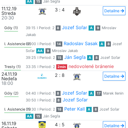
AA
15
Ján Segľa
11.12.19
3
:
4
Detailne
Streda
20:30
Jozef Soľar
Góly (1)
39:15
I Period: 2
8
A
9
Miroslav
Jakab
Radoslav Sasak
I. Asistencie (2)
06:00
I Period: 1
14
A
8
Jozef
Soľar
AA
9
Miroslav Jakab
Ján Segľa
39:25
I Period: 2
15
A
8
Jozef Soľar
nedovolené bránenie
Tresty (1)
33:35
I Period: 2
2min
24.11.19
2
:
8
Detailne
Nedeľa
18:00
Jozef Soľar
Góly (2)
04:40
I Period: 1
8
A
17
Marek Ilenin
Jozef Soľar
30:50
I Period: 2
8
Peter Kall
I. Asistencie (1)
35:30
I Period: 2
18
A
8
Jozef Soľar
AA
15
Ján Segľa
16.11.19
4
:
5
Detailne