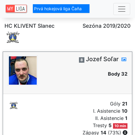
Prvá hokejová liga Čaňa
HC KLIVENT Slanec
Sezóna 2019/2020
Jozef Soľar
8
Body 32
Góly
21
I. Asistencie
10
II. Asistencie
1
Tresty
5
10 min
Zápasy
14
(73%)