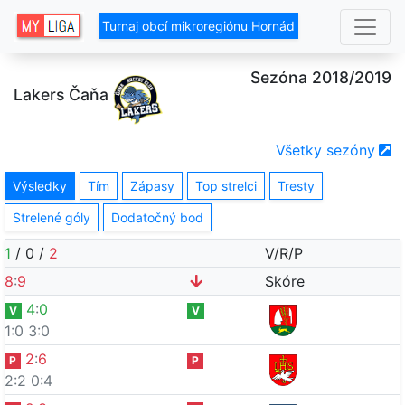
Turnaj obcí mikroregiónu Hornád
Sezóna 2018/2019
Lakers Čaňa
Všetky sezóny
Výsledky
Tím
Zápasy
Top strelci
Tresty
Strelené góly
Dodatočný bod
1
/
0
/
2
V/R/P
8
:
9
Skóre
4
:
0
V
V
1:0
3:0
2
:
6
P
P
2:2
0:4