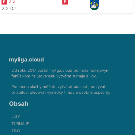
2
:
3
P
P
2:2
0:1
myliga.cloud
Od roku 2017 portál myliga.cloud pomáha hokejovým
fanúšikom na Slovensku vytvárať turnaje a ligy.
Pomocou služby môžete vytvárať udalosti, pozývať
priateľov, sledovať výsledky tímov a osobné úspechy.
Obsah
LIGY
TURNAJE
TÍMY