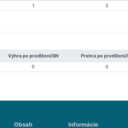
1
2
Výhra po predlžení/SN
Prehra po predlžení
0
0
Obsah
Informácie