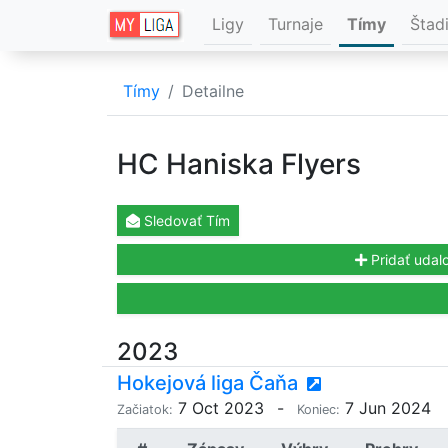
Ligy
Turnaje
Tímy
Štad
Tímy
Detailne
HC Haniska Flyers
Sledovať
Tím
Pridať udalo
2023
Hokejová liga Čaňa
7 Oct 2023
-
7 Jun 2024
Začiatok:
Koniec: