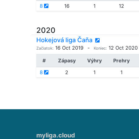
8
16
1
12
2020
Hokejová liga Čaňa
16 Oct 2019
-
12 Oct 2020
Začiatok:
Koniec:
#
Zápasy
Výhry
Prehry
8
2
1
1
myliga.cloud