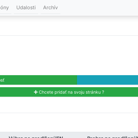
ióny
Udalosti
Archív
sť
Chcete pridať na svoju stránku ?