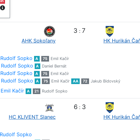
in
3
7
:
AHK Sokoľany
HK Hurikán Ča
Rudolf Sopko
A
75
Emil Kačír
Rudolf Sopko
A
Daniel Bernát
Rudolf Sopko
A
75
Emil Kačír
Rudolf Sopko
A
75
Emil Kačír
AA
72
Jakub Bidovský
Emil Kačír
A
21
Rudolf Sopko
6
3
:
HC KLIVENT Slanec
HK Hurikán Ča
Rudolf Sopko