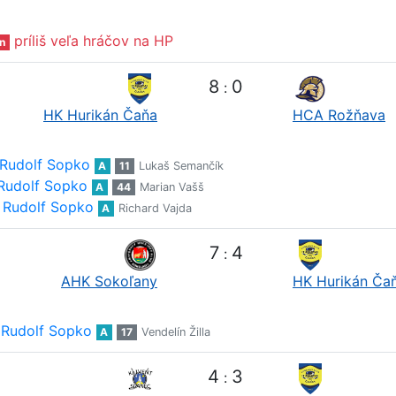
príliš veľa hráčov na HP
n
8
0
:
HK Hurikán Čaňa
HCA Rožňava
Rudolf Sopko
A
11
Lukaš Semančík
Rudolf Sopko
A
44
Marian Vašš
Rudolf Sopko
A
Richard Vajda
7
4
:
AHK Sokoľany
HK Hurikán Ča
Rudolf Sopko
A
17
Vendelín Žilla
4
3
: