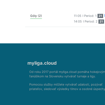
Góly (2)
11:05
I Period: 1
21
14:05
I Period: 2
21
myliga.cloud
Od roku 2017 portál myliga.cloud pomáha hokejový
fanúšikom na Slovensku vytvárať turnaje a ligy.
Pomocou služby môžete vytvárať udalosti, pozývať
priateľov, sledovať výsledky tímov a osobné úspechy