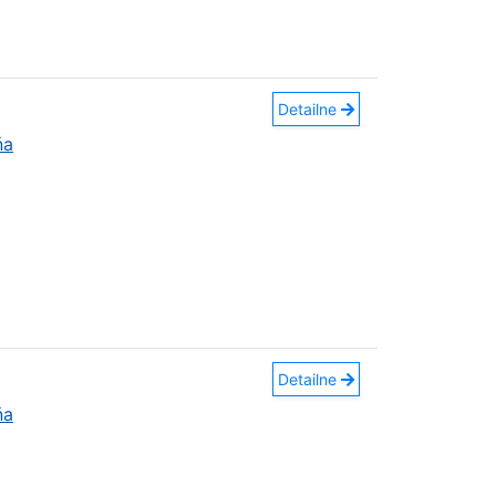
Detailne
ňa
Detailne
ňa