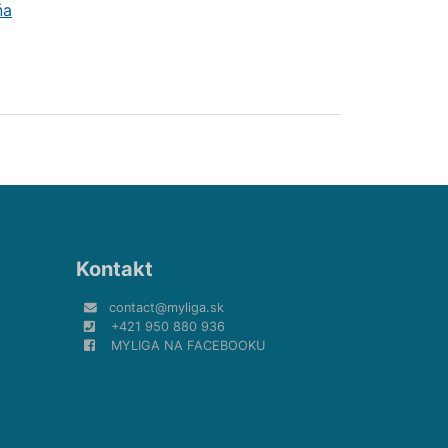
ňa
Kontakt
contact@myliga.sk
+421 950 880 936
MYLIGA NA FACEBOOKU