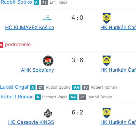
Rudolf Sopko
A
75
Emil Kačír
4
0
:
HC KLIMAVEX Košice
HK Hurikán Ča
podrazenie
n
3
6
:
AHK Sokoľany
HK Hurikán Ča
Lukáš Ongaľ
A
21
Rudolf Sopko
AA
10
Róbert Roman
Róbert Roman
A
Richard Vajda
AA
21
Rudolf Sopko
6
2
:
HC Cassovia KINGS
HK Hurikán Ča