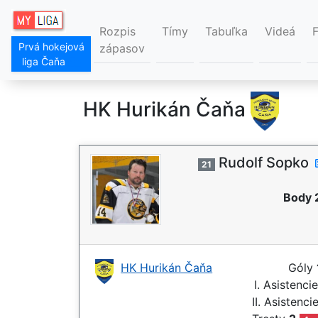
Rozpis
Tímy
Tabuľka
Videá
Prvá hokejová
zápasov
liga Čaňa
HK Hurikán Čaňa
Rudolf Sopko
21
Body 
HK Hurikán Čaňa
Góly
I. Asistenci
II. Asistenci