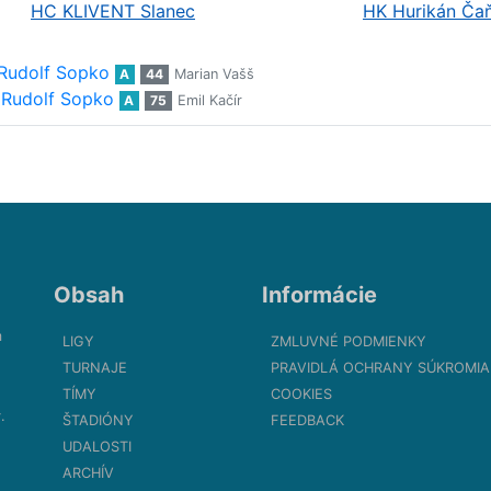
HC KLIVENT Slanec
HK Hurikán Ča
Rudolf Sopko
A
44
Marian Vašš
Rudolf Sopko
A
75
Emil Kačír
Obsah
Informácie
m
LIGY
ZMLUVNÉ PODMIENKY
TURNAJE
PRAVIDLÁ OCHRANY SÚKROMIA
TÍMY
COOKIES
.
ŠTADIÓNY
FEEDBACK
UDALOSTI
ARCHÍV