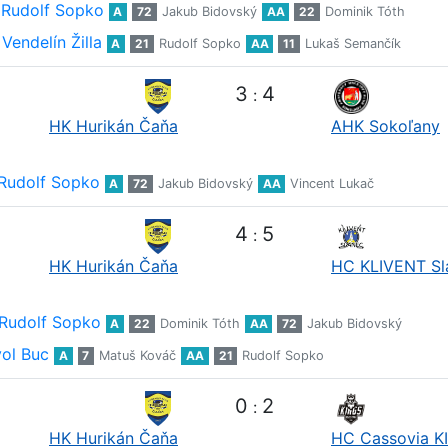
Rudolf Sopko
A
72
Jakub Bidovský
AA
22
Dominik Tóth
Vendelín Žilla
A
21
Rudolf Sopko
AA
11
Lukaš Semančík
3
4
:
HK Hurikán Čaňa
AHK Sokoľany
Rudolf Sopko
A
72
Jakub Bidovský
AA
Vincent Lukač
4
5
:
HK Hurikán Čaňa
HC KLIVENT Sl
Rudolf Sopko
A
22
Dominik Tóth
AA
72
Jakub Bidovský
ol Buc
A
7
Matuš Kováč
AA
21
Rudolf Sopko
0
2
:
HK Hurikán Čaňa
HC Cassovia K