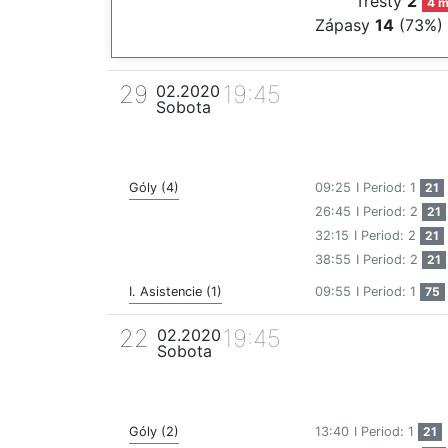
Tresty
2
4 m
Zápasy
14
(73%)
29
19:45
02.2020
Sobota
Góly (4)
09:25
I Period: 1
21
26:45
I Period: 2
21
32:15
I Period: 2
21
38:55
I Period: 2
21
I. Asistencie (1)
09:55
I Period: 1
75
22
19:45
02.2020
Sobota
Góly (2)
13:40
I Period: 1
21