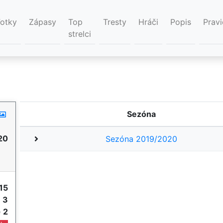
Fotky
Zápasy
Top
Tresty
Hráči
Popis
Pravi
strelci
Sezóna
20
Sezóna 2019/2020
15
e
3
e
2