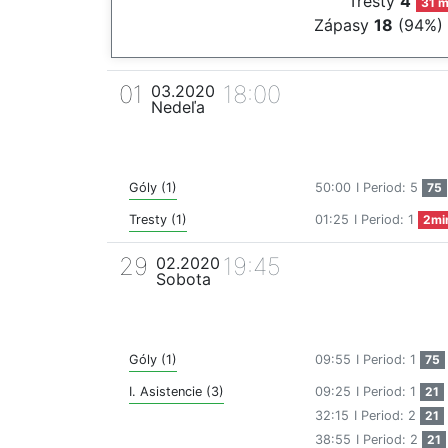
Tresty
4
31 m
Zápasy
18
(94%)
01
18:00
03.2020
Nedeľa
Góly (1)
50:00
I Period: 5
75
Tresty (1)
01:25
I Period: 1
2mi
29
19:45
02.2020
Sobota
Góly (1)
09:55
I Period: 1
75
I. Asistencie (3)
09:25
I Period: 1
21
32:15
I Period: 2
21
38:55
I Period: 2
21