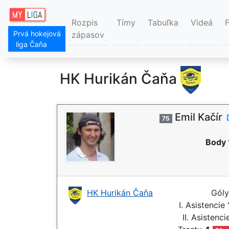
Rozpis
Tímy
Tabuľka
Videá
Prvá hokejová
zápasov
liga Čaňa
HK Hurikán Čaňa
Emil Kačír
75
Body 
HK Hurikán Čaňa
Gól
I. Asistencie
II. Asistenc