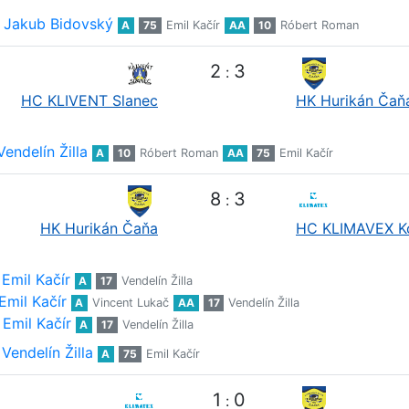
Jakub Bidovský
A
75
Emil Kačír
AA
10
Róbert Roman
2
3
:
HC KLIVENT Slanec
HK Hurikán Čaň
Vendelín Žilla
A
10
Róbert Roman
AA
75
Emil Kačír
8
3
:
HK Hurikán Čaňa
HC KLIMAVEX K
Emil Kačír
A
17
Vendelín Žilla
Emil Kačír
A
Vincent Lukač
AA
17
Vendelín Žilla
Emil Kačír
A
17
Vendelín Žilla
Vendelín Žilla
A
75
Emil Kačír
1
0
: