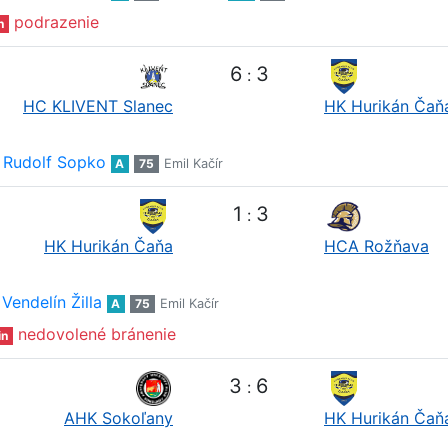
podrazenie
n
6
3
:
HC KLIVENT Slanec
HK Hurikán Čaň
Rudolf Sopko
A
75
Emil Kačír
1
3
:
HK Hurikán Čaňa
HCA Rožňava
Vendelín Žilla
A
75
Emil Kačír
nedovolené bránenie
in
3
6
:
AHK Sokoľany
HK Hurikán Čaň