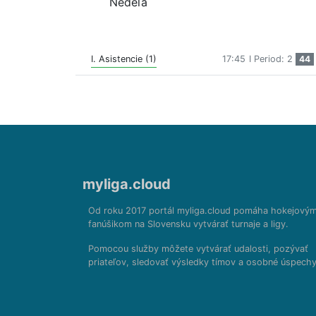
Nedeľa
I. Asistencie (1)
17:45
I Period: 2
44
myliga.cloud
Od roku 2017 portál myliga.cloud pomáha hokejový
fanúšikom na Slovensku vytvárať turnaje a ligy.
Pomocou služby môžete vytvárať udalosti, pozývať
priateľov, sledovať výsledky tímov a osobné úspechy