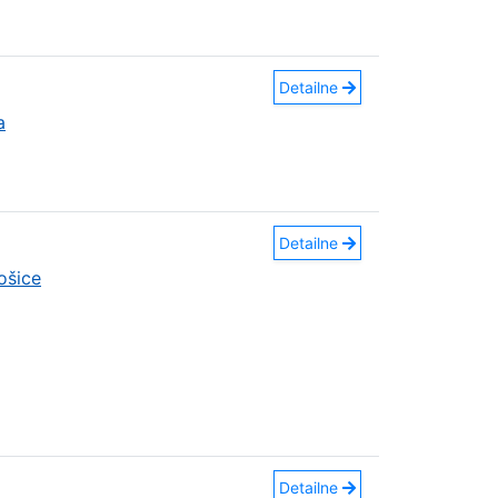
Detailne
a
Detailne
ošice
Detailne