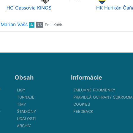
HC Cassovia KINGS
HK Hurikán Čaň
Marian Vašš
A
75
Emil Kačír
Obsah
Informácie
m
LIGY
ZMLUVNÉ PODMIENKY
TURNAJE
PRAVIDLÁ OCHRANY SÚKROMIA
TÍMY
COOKIES
.
ŠTADIÓNY
FEEDBACK
UDALOSTI
ARCHÍV