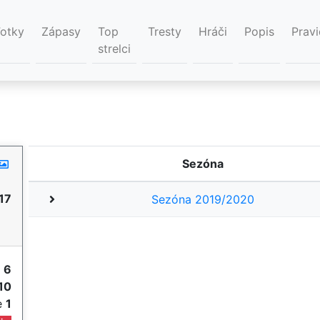
Fotky
Zápasy
Top
Tresty
Hráči
Popis
Pravi
strelci
Sezóna
17
Sezóna 2019/2020
y
6
10
ie
1