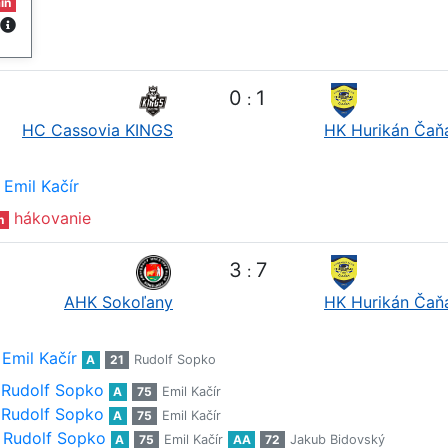
in
0
1
:
HC Cassovia KINGS
HK Hurikán Čaň
Emil Kačír
hákovanie
n
3
7
:
AHK Sokoľany
HK Hurikán Čaň
Emil Kačír
A
21
Rudolf Sopko
Rudolf Sopko
A
75
Emil Kačír
Rudolf Sopko
A
75
Emil Kačír
Rudolf Sopko
A
75
Emil Kačír
AA
72
Jakub Bidovský