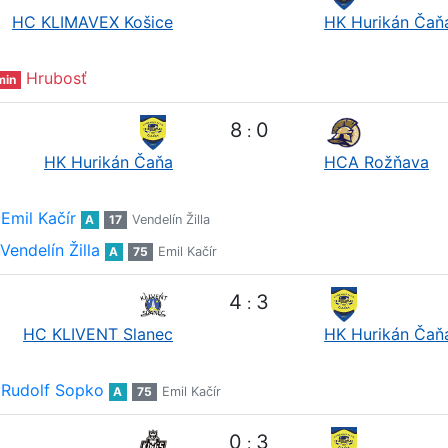
HC KLIMAVEX Košice
HK Hurikán Čaň
Hrubosť
min
8
0
:
HK Hurikán Čaňa
HCA Rožňava
Emil Kačír
A
17
Vendelín Žilla
Vendelín Žilla
A
75
Emil Kačír
4
3
:
HC KLIVENT Slanec
HK Hurikán Čaň
Rudolf Sopko
A
75
Emil Kačír
0
3
: