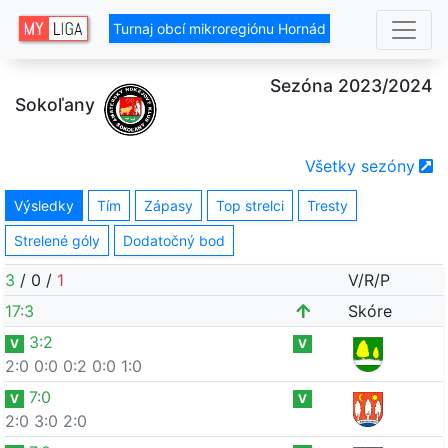
Turnaj obcí mikroregiónu Hornád
Sezóna 2023/2024
Sokoľany
Všetky sezóny
Výsledky
Tím
Zápasy
Top strelci
Tresty
Strelené góly
Dodatočný bod
3
/
0
/
1
V/R/P
17
:
3
Skóre
3
:
2
V
V
2:0
0:0
0:2
0:0
1:0
7
:
0
V
V
2:0
3:0
2:0