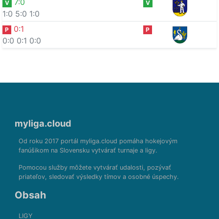
7
:
0
V
V
1:0
5:0
1:0
0
:
1
P
P
0:0
0:1
0:0
myliga.cloud
Od roku 2017 portál myliga.cloud pomáha hokejovým
fanúšikom na Slovensku vytvárať turnaje a ligy.
Pomocou služby môžete vytvárať udalosti, pozývať
priateľov, sledovať výsledky tímov a osobné úspechy.
Obsah
LIGY