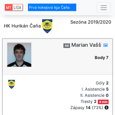
Prvá hokejová liga Čaňa
Sezóna 2019/2020
HK Hurikán Čaňa
Marian Vašš
44
Body 7
Góly
2
I. Asistencie
5
II. Asistencie
0
Tresty
2
4 min
Zápasy
14
(73%)