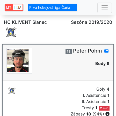
Prvá hokejová liga Čaňa
HC KLIVENT Slanec
Sezóna 2019/2020
Peter Pöhm
13
Body 6
Góly
4
I. Asistencie
1
II. Asistencie
1
Tresty
1
2 min
Zápasy
18
(94%)