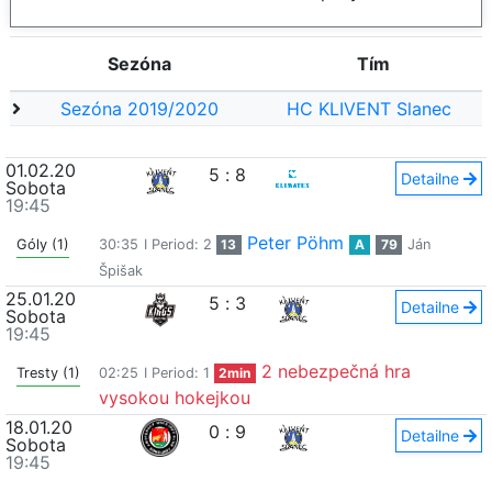
Sezóna
Tím
Sezóna 2019/2020
HC KLIVENT Slanec
01.02.20
5
:
8
Detailne
Sobota
19:45
Peter Pöhm
Góly (1)
30:35
I Period: 2
13
A
79
Ján
Špišak
25.01.20
5
:
3
Detailne
Sobota
19:45
2 nebezpečná hra
Tresty (1)
02:25
I Period: 1
2min
vysokou hokejkou
18.01.20
0
:
9
Detailne
Sobota
19:45