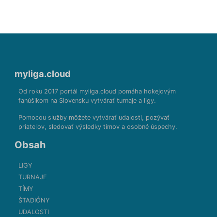
myliga.cloud
Od roku 2017 portál myliga.cloud pomáha hokejovým
fanúšikom na Slovensku vytvárať turnaje a ligy.
Pomocou služby môžete vytvárať udalosti, pozývať
priateľov, sledovať výsledky tímov a osobné úspechy.
Obsah
LIGY
TURNAJE
TÍMY
ŠTADIÓNY
UDALOSTI