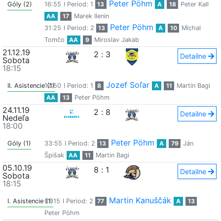
Peter Pöhm
Góly (2)
16:55
I Period: 1
13
A
18
Peter Kall
AA
17
Marek Ilenin
Peter Pöhm
31:25
I Period: 2
13
A
10
Michal
Tomčo
AA
9
Miroslav Jakab
21.12.19
2
:
3
Detailne
Sobota
18:15
Jozef Soľar
II. Asistencie (1)
12:50
I Period: 1
8
A
11
Martin Bagi
AA
13
Peter Pöhm
24.11.19
2
:
8
Detailne
Nedeľa
18:00
Peter Pöhm
Góly (1)
33:55
I Period: 2
13
A
79
Ján
Špišak
AA
11
Martin Bagi
05.10.19
8
:
1
Detailne
Sobota
18:15
Martin Kanuščák
I. Asistencie (1)
01:15
I Period: 2
77
A
13
Peter Pöhm