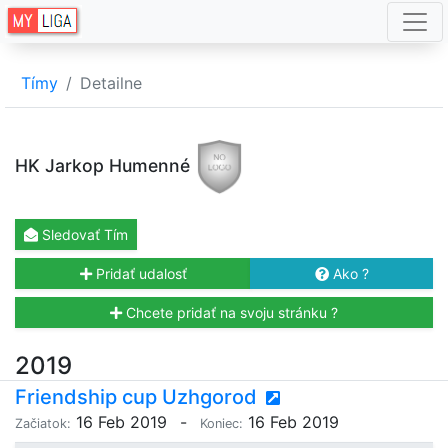
Tímy
Detailne
HK Jarkop Humenné
Sledovať
Tím
Pridať udalosť
Ako ?
Chcete pridať na svoju stránku ?
2019
Friendship cup Uzhgorod
16 Feb 2019
-
16 Feb 2019
Začiatok:
Koniec: