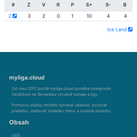
#
Z
V
R
P
S+
S-
B
2
3
2
0
1
10
4
4
Ice Land
myliga.cloud
Od roku 2017 portál myliga.cloud pomáha hokejovým
fanúšikom na Slovensku vytvárať turnaje a ligy.
Pomocou služby môžete vytvárať udalosti, pozývať
priateľov, sledovať výsledky tímov a osobné úspechy.
Obsah
LIGY