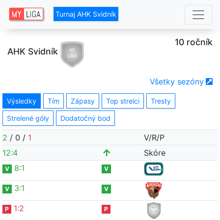
Turnaj AHK Svidník
10 ročník
AHK Svidník
Všetky sezóny
Výsledky
Tím
Zápasy
Top strelci
Tresty
Strelené góly
Dodatočný bod
2
/
0
/
1
V/R/P
12
:
4
Skóre
8
:
1
V
V
3
:
1
V
V
1
:
2
P
P