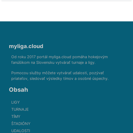
myliga.cloud
Od roku 2017 portál myliga.cloud pomáha hokejovým
fanúšikom na Slovensku vytvárať turnaje a ligy.
Pomocou služby môžete vytvárať udalosti, pozývať
priateľov, sledovať výsledky tímov a osobné úspechy.
Obsah
LIGY
TURNAJE
TÍMY
ŠTADIÓNY
UDALOSTI