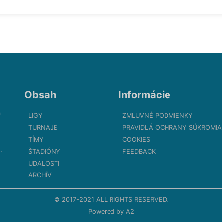
Obsah
Informácie
m
LIGY
ZMLUVNÉ PODMIENKY
TURNAJE
PRAVIDLÁ OCHRANY SÚKROMIA
TÍMY
COOKIES
.
ŠTADIÓNY
FEEDBACK
UDALOSTI
ARCHÍV
© 2017-2021 ALL RIGHTS RESERVED.
Powered by
A2