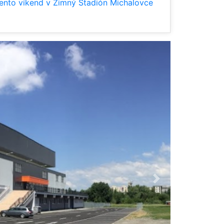
ento víkend v Zimný Štadión Michalovce
Ďalšia