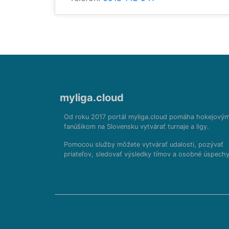
myliga.cloud
Od roku 2017 portál myliga.cloud pomáha hokejový
fanúšikom na Slovensku vytvárať turnaje a ligy.
Pomocou služby môžete vytvárať udalosti, pozývať
priateľov, sledovať výsledky tímov a osobné úspechy