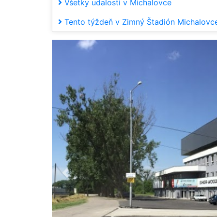
Všetky udalosti v Michalovce
Tento týždeň v Zimný Štadión Michalovc
Predchádzajúca