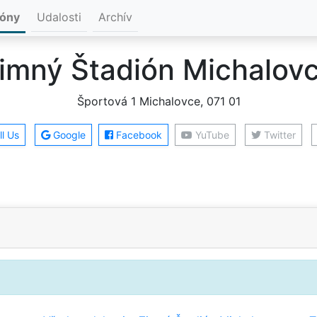
ióny
Udalosti
Archív
imný Štadión Michalov
Športová 1 Michalovce, 071 01
l Us
Google
Facebook
YuTube
Twitter