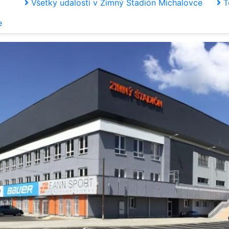
Všetky udalosti v Zimný Štadión Michalovce
T
e