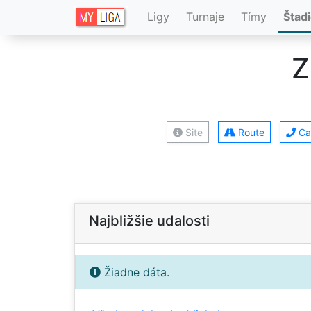
Ligy
Turnaje
Tímy
Štad
Z
Site
Route
Cal
Najbližšie udalosti
Žiadne dáta.