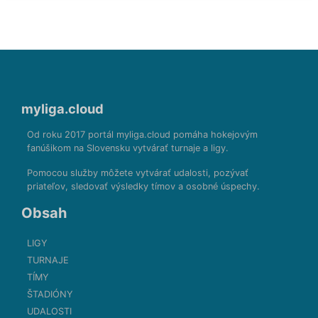
myliga.cloud
Od roku 2017 portál myliga.cloud pomáha hokejovým
fanúšikom na Slovensku vytvárať turnaje a ligy.
Pomocou služby môžete vytvárať udalosti, pozývať
priateľov, sledovať výsledky tímov a osobné úspechy.
Obsah
LIGY
TURNAJE
TÍMY
ŠTADIÓNY
UDALOSTI