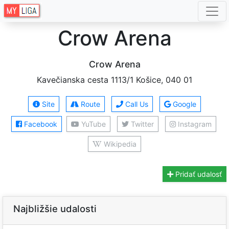
Crow Arena
Crow Arena
Kavečianska cesta 1113/1 Košice, 040 01
Site
Route
Call Us
Google
Facebook
YuTube
Twitter
Instagram
Wikipedia
Pridať udalosť
Najbližšie udalosti