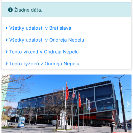
Žiadne dáta.
Všetky udalosti v Bratislava
Všetky udalosti v Ondreja Nepelu
Tento víkend v Ondreja Nepelu
Tento týždeň v Ondreja Nepelu
Predchádzajúca
Ďa