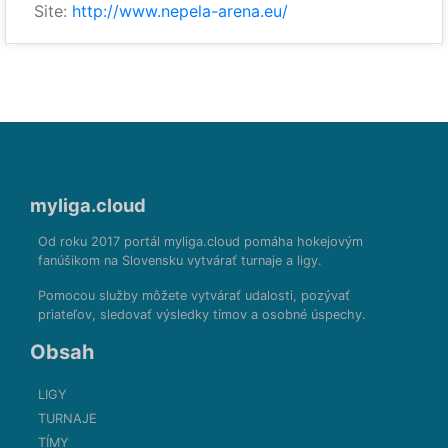
Site:
http://www.nepela-arena.eu/
myliga.cloud
Od roku 2017 portál myliga.cloud pomáha hokejovým
fanúšikom na Slovensku vytvárať turnaje a ligy.
Pomocou služby môžete vytvárať udalosti, pozývať
priateľov, sledovať výsledky tímov a osobné úspechy.
Obsah
LIGY
TURNAJE
TÍMY