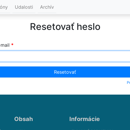
ióny
Udalosti
Archív
Resetovať heslo
-mail
*
Resetovať
Pr
Obsah
Informácie
m