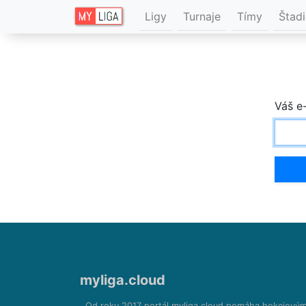
Ligy
Turnaje
Tímy
Štad
Váš e
myliga.cloud
Od roku 2017 portál myliga.cloud pomáha hokejový