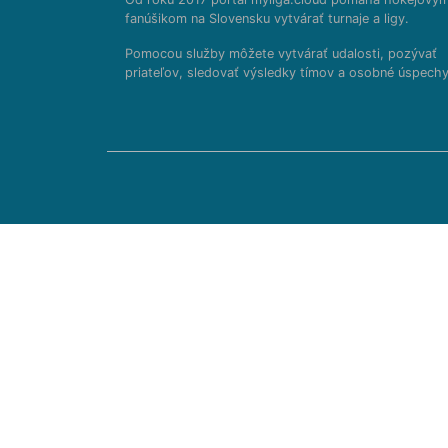
fanúšikom na Slovensku vytvárať turnaje a ligy.
Pomocou služby môžete vytvárať udalosti, pozývať
priateľov, sledovať výsledky tímov a osobné úspechy