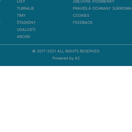
LIGY
ZMLUVNÉ PODMIENKY
TURNAJE
PRAVIDLÁ OCHRANY SÚKROMIA
TÍMY
COOKIES
.
ŠTADIÓNY
FEEDBACK
UDALOSTI
ARCHÍV
© 2017-2021 ALL RIGHTS RESERVED.
Powered by
A2