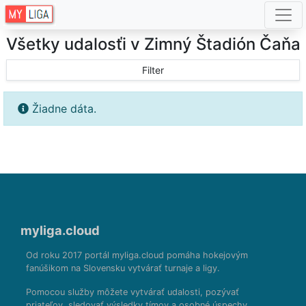
Všetky udalosťi v Zimný Štadión Čaňa
Filter
Žiadne dáta.
myliga.cloud
Od roku 2017 portál myliga.cloud pomáha hokejovým
fanúšikom na Slovensku vytvárať turnaje a ligy.
Pomocou služby môžete vytvárať udalosti, pozývať
priateľov, sledovať výsledky tímov a osobné úspechy.