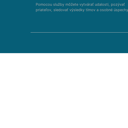
Pomocou služby môžete vytvárať udalosti, pozývať
priateľov, sledovať výsledky tímov a osobné úspechy