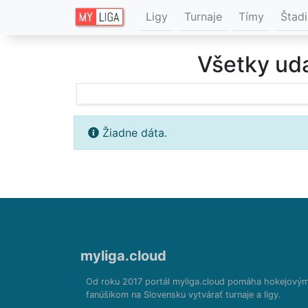
Ligy
Turnaje
Tímy
Štad
Všetky uda
Žiadne dáta.
myliga.cloud
Od roku 2017 portál myliga.cloud pomáha hokejový
fanúšikom na Slovensku vytvárať turnaje a ligy.