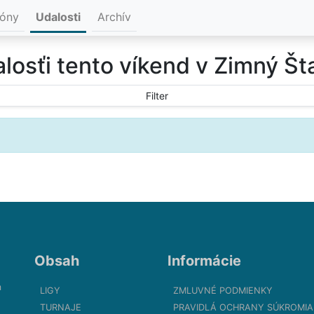
ióny
Udalosti
Archív
losťi tento víkend v Zimný Š
Filter
Obsah
Informácie
m
LIGY
ZMLUVNÉ PODMIENKY
TURNAJE
PRAVIDLÁ OCHRANY SÚKROMIA