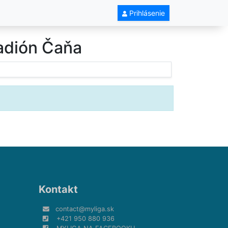
Prihlásenie
tadión Čaňa
Kontakt
contact@myliga.sk
+421 950 880 936