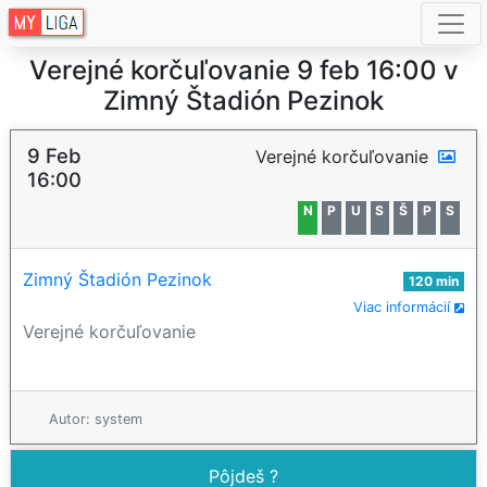
Verejné korčuľovanie 9 feb 16:00 v
Zimný Štadión Pezinok
9 Feb
Verejné korčuľovanie
16:00
N
P
U
S
Š
P
S
Zimný Štadión Pezinok
120 min
Viac informácií
Verejné korčuľovanie
Autor: system
Pôjdeš ?