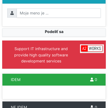
Podeliť sa
Support IT infrastructure and
provide high quality software
development services
IDEM
0
NEJDEM
0