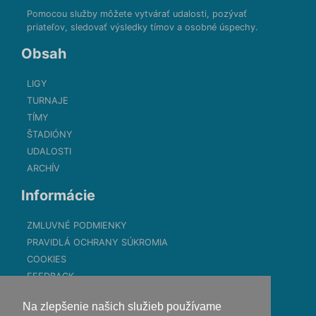
Pomocou služby môžete vytvárať udalosti, pozývať
priateľov, sledovať výsledky tímov a osobné úspechy.
Obsah
LIGY
TURNAJE
TÍMY
ŠTADIÓNY
UDALOSTI
ARCHÍV
Informácie
ZMLUVNÉ PODMIENKY
PRAVIDLÁ OCHRANY SÚKROMIA
COOKIES
FEEDBACK
Kontakt
Na zlepšenie našich služieb používame