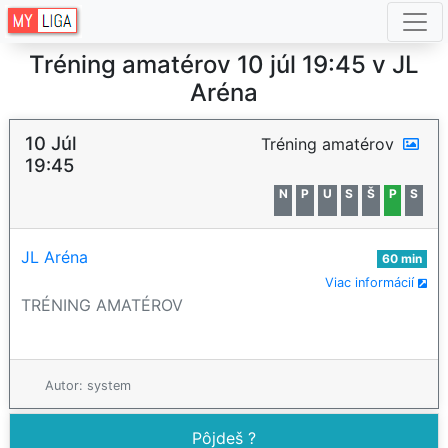
Tréning amatérov 10 júl 19:45 v JL
Aréna
10 Júl
Tréning amatérov
19:45
N
P
U
S
Š
P
S
JL Aréna
60 min
Viac informácií
TRÉNING AMATÉROV
Autor: system
Pôjdeš ?