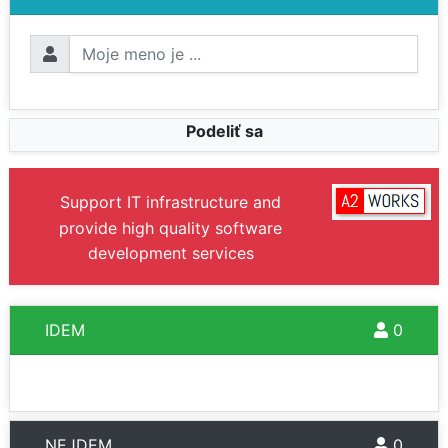
Podeliť sa
Support IT infrastructure and
provide high quality software
development services
IDEM
0
NEJDEM
0