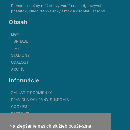
Pomocou služby môžete vytvárať udalosti, pozývať
priateľov, sledovať výsledky tímov a osobné úspechy.
Obsah
LIGY
TURNAJE
TÍMY
ŠTADIÓNY
UDALOSTI
ARCHÍV
Informácie
ZMLUVNÉ PODMIENKY
PRAVIDLÁ OCHRANY SÚKROMIA
COOKIES
FEEDBACK
Kontakt
Na zlepšenie našich služieb používame