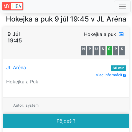
Hokejka a puk 9 júl 19:45 v JL Aréna
9 Júl
Hokejka a puk
19:45
N
P
U
S
Š
P
S
JL Aréna
60 min
Viac informácií
Hokejka a Puk
Autor: system
Pôjdeš ?