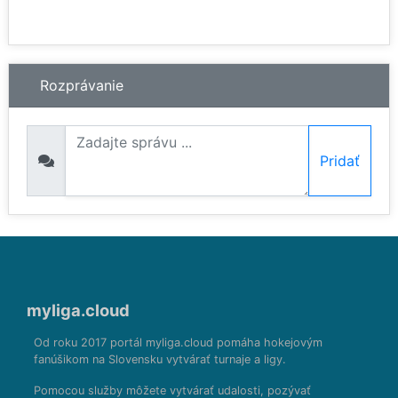
Rozprávanie
Pridať
myliga.cloud
Od roku 2017 portál myliga.cloud pomáha hokejovým
fanúšikom na Slovensku vytvárať turnaje a ligy.
Pomocou služby môžete vytvárať udalosti, pozývať