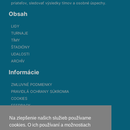
priateľov, sledovať výsledky tímov a osobné úspechy.
Obsah
LIGY
TURNAJE
TÍMY
ŠTADIÓNY
UDALOSTI
ARCHÍV
Informácie
ZMLUVNÉ PODMIENKY
PRAVIDLÁ OCHRANY SÚKROMIA
COOKIES
FEEDBACK
Kontakt
Na zlepšenie našich služieb používame
cookies. O ich používaní a možnostiach
contact@myliga.sk