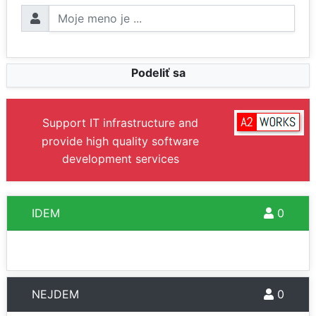
Podeliť sa
Support IT infrastructure and
provide high quality software
development services
IDEM
0
NEJDEM
0